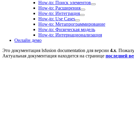
How-to: Поиск элементов
How-to: Расширения
How-to: Интеграция
How-to: Use Cases
How-to: Метапрограммирование
How-to: Физическая модель
How-to: Интернационализация
Онлайн демо
Это документация
lsfusion documentation
для версии
4.x
. Пожалу
Актуальная документация находится на странице
последней в