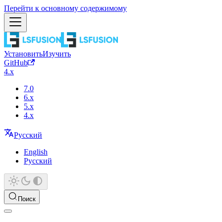
Перейти к основному содержимому
Установить
Изучить
GitHub
4.x
7.0
6.x
5.x
4.x
Русский
English
Русский
Поиск