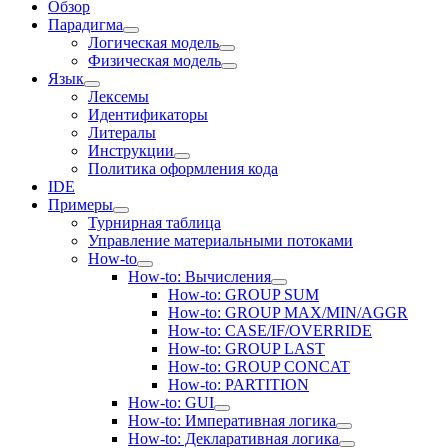
Обзор
Парадигма
Логическая модель
Физическая модель
Язык
Лексемы
Идентификаторы
Литералы
Инструкции
Политика оформления кода
IDE
Примеры
Турнирная таблица
Управление материальными потоками
How-to
How-to: Вычисления
How-to: GROUP SUM
How-to: GROUP MAX/MIN/AGGR
How-to: CASE/IF/OVERRIDE
How-to: GROUP LAST
How-to: GROUP CONCAT
How-to: PARTITION
How-to: GUI
How-to: Императивная логика
How-to: Декларативная логика