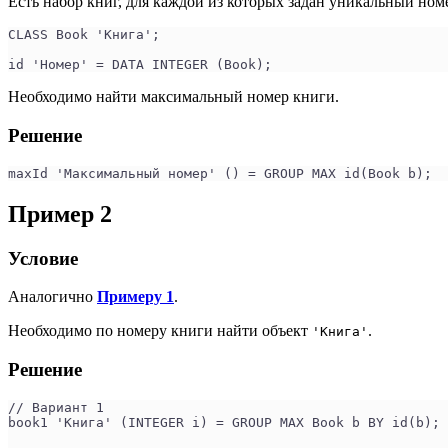
Есть набор книг, для каждой из которых задан уникальный ном
CLASS Book 'Книга';
id 'Номер' = DATA INTEGER (Book);
Необходимо найти максимальный номер книги.
Решение
maxId 'Максимальный номер' () = GROUP MAX id(Book b);
Пример 2
Условие
Аналогично
Примеру 1
.
Необходимо по номеру книги найти объект
.
'Книга'
Решение
// Вариант 1
book1 'Книга' (INTEGER i) = GROUP MAX Book b BY id(b);