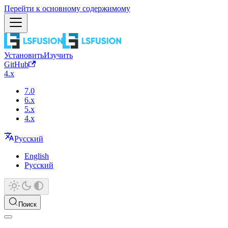
Перейти к основному содержимому
Установить
Изучить
GitHub
4.x
7.0
6.x
5.x
4.x
Русский
English
Русский
Поиск