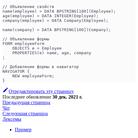
// Объявление свойств
name(employee) = DATA BPSTRING[100](Employee);
age(employee) = DATA INTEGER(Employee);
company(employee) = DATA Company(Employee);
name(company) = DATA BPSTRING[100](Company);
// Объявление формы
FORM employeeForm
    OBJECTS e = Employee
    PROPERTIES(e) name, age, company
;
// Добавление формы в навигатор
NAVIGATOR {
    NEW employeeForm;
}
Отредактировать эту страницу
Последнее обновление
30 дек. 2021 г.
Предыдущая страница
Чат
Следующая страница
Лексемы
Пример