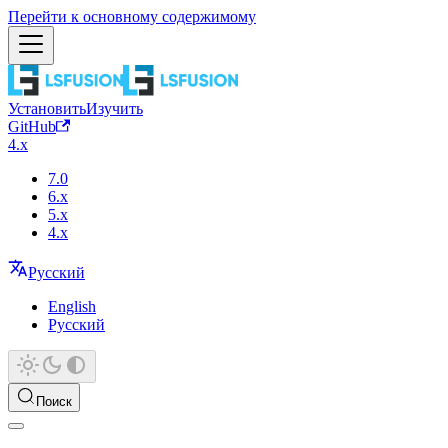
Перейти к основному содержимому
Установить
Изучить
GitHub
4.x
7.0
6.x
5.x
4.x
Русский
English
Русский
Поиск