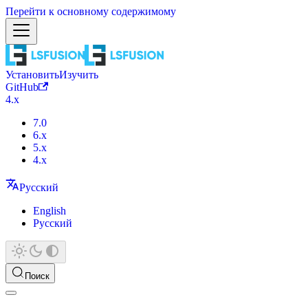
Перейти к основному содержимому
Установить
Изучить
GitHub
4.x
7.0
6.x
5.x
4.x
Русский
English
Русский
Поиск