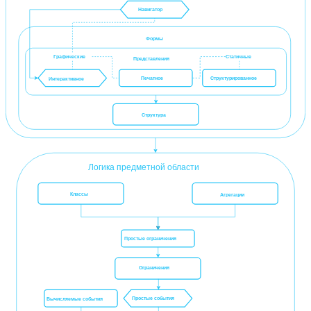
Навигатор
Формы
Графические
Статичные
Представления
Печатное
Структурированное
Интерактивное
Структура
Логика предметной области
Классы
Агрегации
Простые ограничения
Ограничения
Простые события
Вычисляемые события