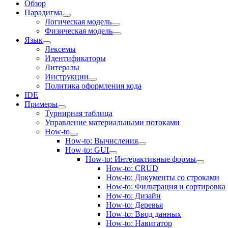
Обзор
Парадигма
Логическая модель
Физическая модель
Язык
Лексемы
Идентификаторы
Литералы
Инструкции
Политика оформления кода
IDE
Примеры
Турнирная таблица
Управление материальными потоками
How-to
How-to: Вычисления
How-to: GUI
How-to: Интерактивные формы
How-to: CRUD
How-to: Документы со строками
How-to: Фильтрация и сортировка
How-to: Дизайн
How-to: Деревья
How-to: Ввод данных
How-to: Навигатор