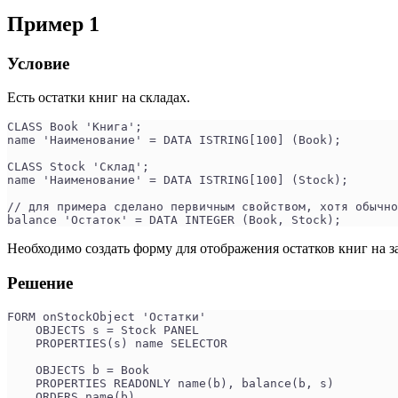
Пример 1
Условие
Есть остатки книг на складах.
CLASS Book 'Книга';
name 'Наименование' = DATA ISTRING[100] (Book);
CLASS Stock 'Склад';
name 'Наименование' = DATA ISTRING[100] (Stock);
// для примера сделано первичным свойством, хотя обычно
balance 'Остаток' = DATA INTEGER (Book, Stock); 
Необходимо создать форму для отображения остатков книг на з
Решение
FORM onStockObject 'Остатки'
    OBJECTS s = Stock PANEL
    PROPERTIES(s) name SELECTOR
    OBJECTS b = Book
    PROPERTIES READONLY name(b), balance(b, s)
    ORDERS name(b)