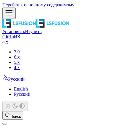
Перейти к основному содержимому
Установить
Изучить
GitHub
4.x
7.0
6.x
5.x
4.x
Русский
English
Русский
Поиск