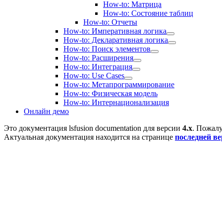
How-to: Матрица
How-to: Состояние таблиц
How-to: Отчеты
How-to: Императивная логика
How-to: Декларативная логика
How-to: Поиск элементов
How-to: Расширения
How-to: Интеграция
How-to: Use Cases
How-to: Метапрограммирование
How-to: Физическая модель
How-to: Интернационализация
Онлайн демо
Это документация
lsfusion documentation
для версии
4.x
. Пожалу
Актуальная документация находится на странице
последней в