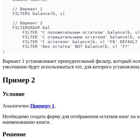
    // Вариант 1
    FILTERS balance(b, s)
    // Вариант 2
    FILTERGROUP bal
        FILTER 'С положительным остатком' balance(b, s)
        FILTER 'С отрицательными остатком' balance(b, s
        FILTER 'С остатком' balance(b, s) 'F8' DEFAULT
        FILTER 'Без остатка' NOT balance(b, s) 'F7'
;
Вариант 1 устанавливает принудительный фильтр, который пол
умолчанию будет использоваться тот, для которого установлен
Пример 2
Условие
Аналогично
Примеру 1
.
Необходимо создать форму для отображения остатков книг на н
наименованию книги.
Решение