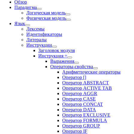
Обзор
Парадигма
Логическая модель
Физическая модель
Язык
Лексемы
Идентификаторы
Литералы
Инструкции
Заголовок модуля
Инструкция =
Выражения
Операторы-свойства
Арифметические операторы
Оператор []
Оператор ABSTRACT
Оператор ACTIVE TAB
Оператор AGGR
Оператор CASE
Оператор CONCAT
Оператор DATA
Оператор EXCLUSIVE
Оператор FORMULA
Оператор GROUP
Оператор IF