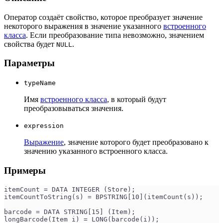
Оператор создаёт свойство, которое преобразует значение
некоторого выражения в значение указанного
встроенного
класса
. Если преобразование типа невозможно, значением
свойства будет
.
NULL
Параметры
typeName
Имя
встроенного класса
, в который будут
преобразовываться значения.
expression
Выражение
, значение которого будет преобразовано к
значению указанного встроенного класса.
Примеры
itemCount = DATA INTEGER (Store);
itemCountToString(s) = BPSTRING[10](itemCount(s));
barcode = DATA STRING[15] (Item);
longBarcode(Item i) = LONG(barcode(i));