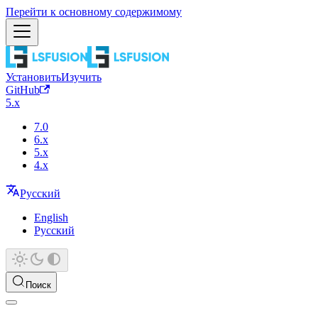
Перейти к основному содержимому
Установить
Изучить
GitHub
5.x
7.0
6.x
5.x
4.x
Русский
English
Русский
Поиск