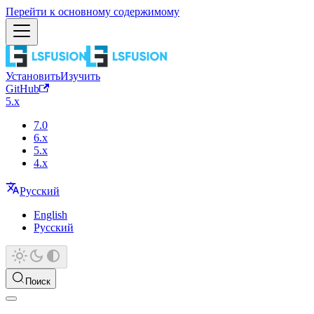
Перейти к основному содержимому
Установить
Изучить
GitHub
5.x
7.0
6.x
5.x
4.x
Русский
English
Русский
Поиск