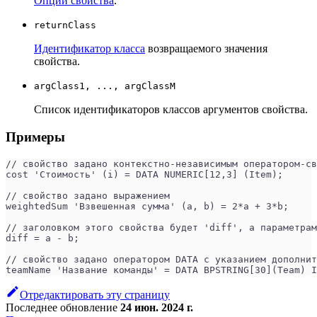
Опции свойства
.
returnClass
Идентификатор класса
возвращаемого значения
свойства.
argClass1, ..., argClassM
Список идентификаторов классов аргументов свойства.
Примеры
// cвойство задано контекстно-независимым оператором-св
cost 'Стоимость' (i) = DATA NUMERIC[12,3] (Item);
// cвойство задано выражением
weightedSum 'Взвешенная сумма' (a, b) = 2*a + 3*b;
// заголовком этого свойства будет 'diff', а параметрам
diff = a - b;
// свойство задано оператором DATA с указанием дополнит
teamName 'Название команды' = DATA BPSTRING[30](Team) I
Отредактировать эту страницу
Последнее обновление
24 июн. 2024 г.