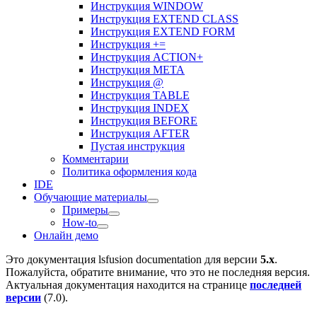
Инструкция WINDOW
Инструкция EXTEND CLASS
Инструкция EXTEND FORM
Инструкция +=
Инструкция ACTION+
Инструкция META
Инструкция @
Инструкция TABLE
Инструкция INDEX
Инструкция BEFORE
Инструкция AFTER
Пустая инструкция
Комментарии
Политика оформления кода
IDE
Обучающие материалы
Примеры
How-to
Онлайн демо
Это документация
lsfusion documentation
для версии
5.x
.
Пожалуйста, обратите внимание, что это не последняя версия.
Актуальная документация находится на странице
последней
версии
(
7.0
).