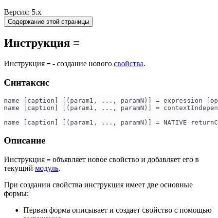
Версия: 5.x
Содержание этой страницы
Инструкция =
Инструкция
- создание нового
свойства
.
=
Синтаксис
name [caption] [(param1, ..., paramN)] = expression [op
name [caption] [(param1, ..., paramN)] = contextIndepen
name [caption] [(param1, ..., paramN)] = NATIVE return
Описание
Инструкция
объявляет новое свойство и добавляет его в
=
текущий
модуль
.
При создании свойства инструкция имеет две основные
формы:
Первая форма описывает и создает свойство с помощью