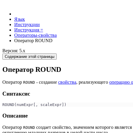
Язык
Инструкции
Инструкция =
Операторы-свойства
Оператор ROUND
Версия: 5.x
Содержание этой страницы
Оператор ROUND
Оператор
- создание
свойства
, реализующего
операцию о
ROUND
Синтаксис
ROUND(numExpr[, scaleExpr])
Описание
Оператор
создает свойство, значением которого является
ROUND
округлению младших разрядов в целой части числа.