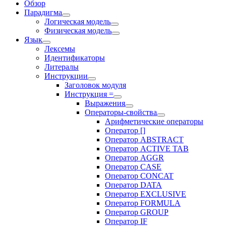
Обзор
Парадигма
Логическая модель
Физическая модель
Язык
Лексемы
Идентификаторы
Литералы
Инструкции
Заголовок модуля
Инструкция =
Выражения
Операторы-свойства
Арифметические операторы
Оператор []
Оператор ABSTRACT
Оператор ACTIVE TAB
Оператор AGGR
Оператор CASE
Оператор CONCAT
Оператор DATA
Оператор EXCLUSIVE
Оператор FORMULA
Оператор GROUP
Оператор IF