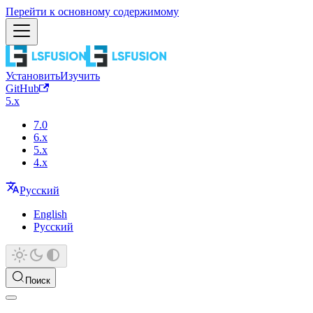
Перейти к основному содержимому
Установить
Изучить
GitHub
5.x
7.0
6.x
5.x
4.x
Русский
English
Русский
Поиск