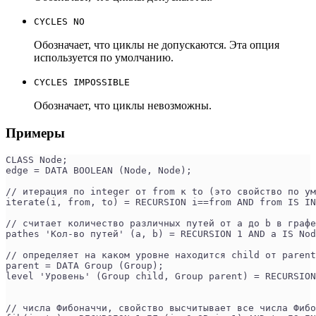
CYCLES NO
Обозначает, что циклы не допускаются. Эта опция
используется по умолчанию.
CYCLES IMPOSSIBLE
Обозначает, что циклы невозможны.
Примеры
CLASS Node;
edge = DATA BOOLEAN (Node, Node);
// итерация по integer от from к to (это свойство по ум
iterate(i, from, to) = RECURSION i==from AND from IS IN
// считает количество различных путей от a до b в графе
pathes 'Кол-во путей' (a, b) = RECURSION 1 AND a IS Nod
// определяет на каком уровне находится child от parent
parent = DATA Group (Group);
level 'Уровень' (Group child, Group parent) = RECURSION
                                                       
// числа Фибоначчи, свойство высчитывает все числа Фибо