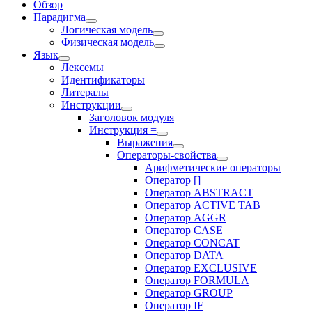
Обзор
Парадигма
Логическая модель
Физическая модель
Язык
Лексемы
Идентификаторы
Литералы
Инструкции
Заголовок модуля
Инструкция =
Выражения
Операторы-свойства
Арифметические операторы
Оператор []
Оператор ABSTRACT
Оператор ACTIVE TAB
Оператор AGGR
Оператор CASE
Оператор CONCAT
Оператор DATA
Оператор EXCLUSIVE
Оператор FORMULA
Оператор GROUP
Оператор IF