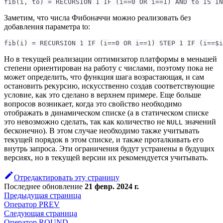
fib(i, to) = RECURSION 1 IF (i==0 OR i==1) AND to IS IN
Заметим, что числа Фибоначчи можно реализовать без
добавления параметра to:
fib(i) = RECURSION 1 IF (i==0 OR i==1) STEP 1 IF (i==$i
Но в текущей реализации оптимизатор платформы в меньшей
степени ориентирован на работу с числами, поэтому пока не
может определить, что функция шага возрастающая, и сам
остановить рекурсию, искусственно создав соответствующие
условие, как это сделано в верхнем примере. Еще больше
вопросов возникает, когда это свойство необходимо
отображать в динамическом списке (а в статическом списке
это невозможно сделать, так как количество не
значений
NULL
бесконечно). В этом случае необходимо также учитывать
текущей порядок в этом списке, и также проталкивать его
внутрь запроса. Эти ограничения будут устранены в будущих
версиях, но в текущей версии их рекомендуется учитывать.
Отредактировать эту страницу
Последнее обновление
21 февр. 2024 г.
Предыдущая страница
Оператор PREV
Следующая страница
Оператор ROUND