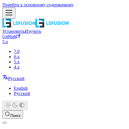
Перейти к основному содержимому
Установить
Изучить
GitHub
5.x
7.0
6.x
5.x
4.x
Русский
English
Русский
Поиск