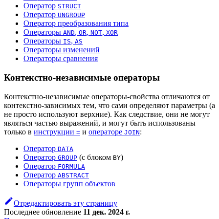
Оператор
STRUCT
Оператор
UNGROUP
Оператор преобразования типа
Операторы
,
,
,
AND
OR
NOT
XOR
Операторы
,
IS
AS
Операторы изменений
Операторы сравнения
Контекстно-независимые операторы
Контекстно-независимые операторы-свойства отличаются от
контекстно-зависимых тем, что сами определяют параметры (а
не просто используют верхние). Как следствие, они не могут
являться частью выражений, и могут быть использованы
только в
инструкции
и
операторе
:
=
JOIN
Оператор
DATA
Оператор
(с блоком
)
GROUP
BY
Оператор
FORMULA
Оператор
ABSTRACT
Операторы групп объектов
Отредактировать эту страницу
Последнее обновление
11 дек. 2024 г.