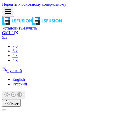
Перейти к основному содержимому
Установить
Изучить
GitHub
5.x
7.0
6.x
5.x
4.x
Русский
English
Русский
Поиск