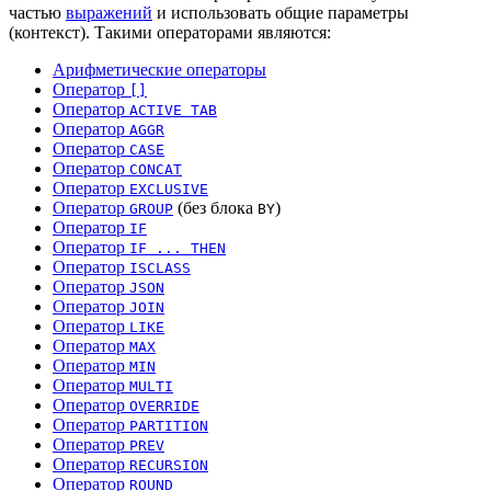
частью
выражений
и использовать общие параметры
(контекст). Такими операторами являются:
Арифметические операторы
Оператор
[]
Оператор
ACTIVE TAB
Оператор
AGGR
Оператор
CASE
Оператор
CONCAT
Оператор
EXCLUSIVE
Оператор
(без блока
)
GROUP
BY
Оператор
IF
Оператор
IF ... THEN
Оператор
ISCLASS
Оператор
JSON
Оператор
JOIN
Оператор
LIKE
Оператор
MAX
Оператор
MIN
Оператор
MULTI
Оператор
OVERRIDE
Оператор
PARTITION
Оператор
PREV
Оператор
RECURSION
Оператор
ROUND