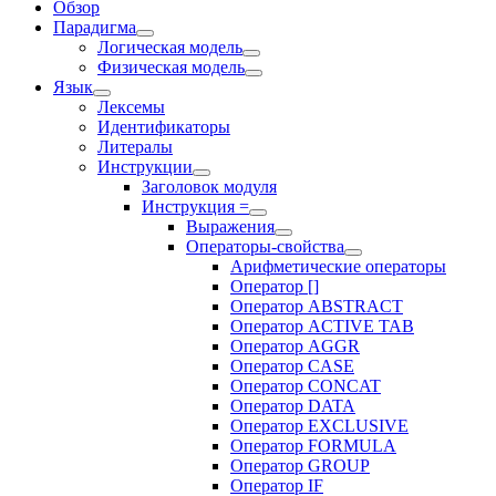
Обзор
Парадигма
Логическая модель
Физическая модель
Язык
Лексемы
Идентификаторы
Литералы
Инструкции
Заголовок модуля
Инструкция =
Выражения
Операторы-свойства
Арифметические операторы
Оператор []
Оператор ABSTRACT
Оператор ACTIVE TAB
Оператор AGGR
Оператор CASE
Оператор CONCAT
Оператор DATA
Оператор EXCLUSIVE
Оператор FORMULA
Оператор GROUP
Оператор IF