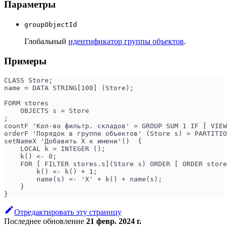
Параметры
groupObjectId
Глобальный
идентификатор группы объектов
.
Примеры
CLASS Store;
name = DATA STRING[100] (Store);
FORM stores
    OBJECTS s = Store
;
countF 'Кол-во фильтр. складов' = GROUP SUM 1 IF [ VIE
orderF 'Порядок в группе объектов' (Store s) = PARTITIO
setNameX 'Добавить X к имени'()  {
    LOCAL k = INTEGER ();
    k() <- 0;
    FOR [ FILTER stores.s](Store s) ORDER [ ORDER store
        k() <- k() + 1;
        name(s) <- 'X' + k() + name(s);
    }
}
Отредактировать эту страницу
Последнее обновление
21 февр. 2024 г.