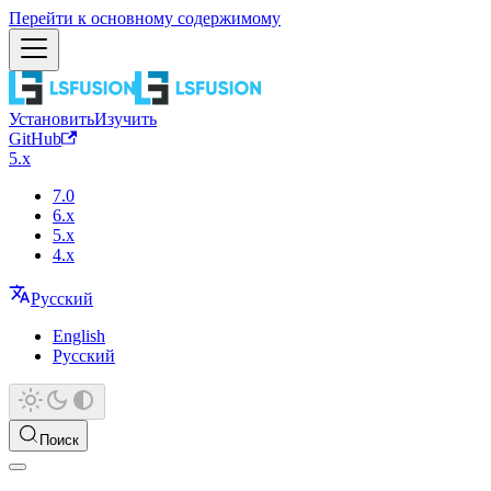
Перейти к основному содержимому
Установить
Изучить
GitHub
5.x
7.0
6.x
5.x
4.x
Русский
English
Русский
Поиск