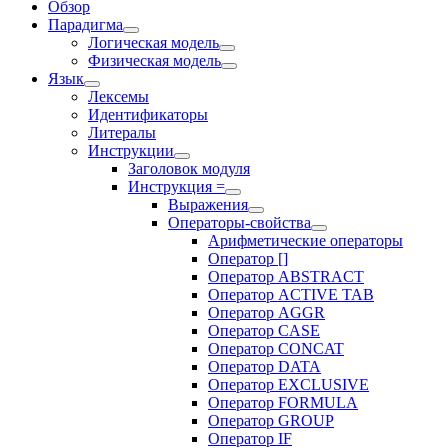
Обзор
Парадигма
Логическая модель
Физическая модель
Язык
Лексемы
Идентификаторы
Литералы
Инструкции
Заголовок модуля
Инструкция =
Выражения
Операторы-свойства
Арифметические операторы
Оператор []
Оператор ABSTRACT
Оператор ACTIVE TAB
Оператор AGGR
Оператор CASE
Оператор CONCAT
Оператор DATA
Оператор EXCLUSIVE
Оператор FORMULA
Оператор GROUP
Оператор IF