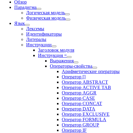
Обзор
Парадигма
Логическая модель
Физическая модель
Язык
Лексемы
Идентификаторы
Литералы
Инструкции
Заголовок модуля
Инструкция =
Выражения
Операторы-свойства
Арифметические операторы
Оператор []
Оператор ABSTRACT
Оператор ACTIVE TAB
Оператор AGGR
Оператор CASE
Оператор CONCAT
Оператор DATA
Оператор EXCLUSIVE
Оператор FORMULA
Оператор GROUP
Оператор IF