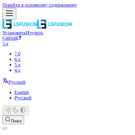
Перейти к основному содержимому
Установить
Изучить
GitHub
5.x
7.0
6.x
5.x
4.x
Русский
English
Русский
Поиск