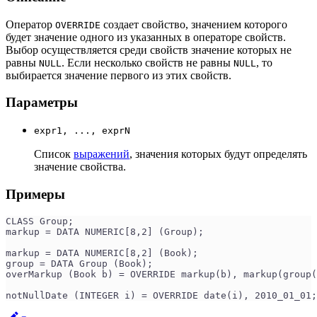
Оператор
создает свойство, значением которого
OVERRIDE
будет значение одного из указанных в операторе свойств.
Выбор осуществляется среди свойств значение которых не
равны
. Если несколько свойств не равны
, то
NULL
NULL
выбирается значение первого из этих свойств.
Параметры
expr1, ..., exprN
Список
выражений
, значения которых будут определять
значение свойства.
Примеры
CLASS Group;
markup = DATA NUMERIC[8,2] (Group);
markup = DATA NUMERIC[8,2] (Book);
group = DATA Group (Book);
overMarkup (Book b) = OVERRIDE markup(b), markup(group(
notNullDate (INTEGER i) = OVERRIDE date(i), 2010_01_01;