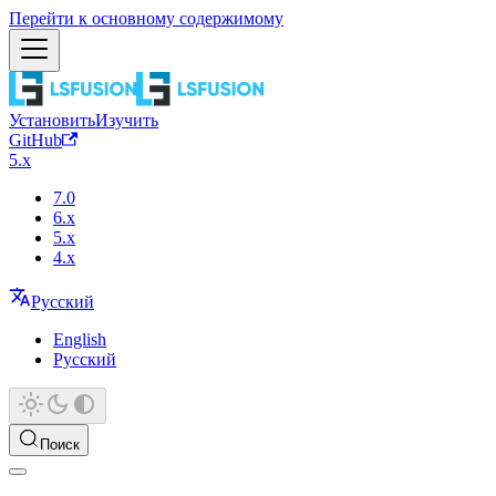
Перейти к основному содержимому
Установить
Изучить
GitHub
5.x
7.0
6.x
5.x
4.x
Русский
English
Русский
Поиск