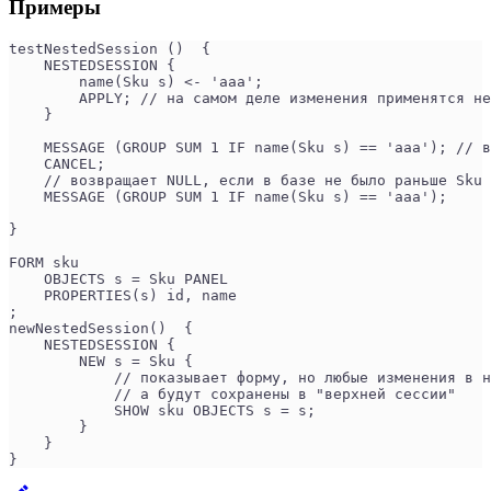
Примеры
testNestedSession ()  {
    NESTEDSESSION {
        name(Sku s) <- 'aaa';
        APPLY; // на самом деле изменения применятся не
    }
    MESSAGE (GROUP SUM 1 IF name(Sku s) == 'aaa'); // 
    CANCEL;
    // возвращает NULL, если в базе не было раньше Sku 
    MESSAGE (GROUP SUM 1 IF name(Sku s) == 'aaa'); 
}
FORM sku
    OBJECTS s = Sku PANEL
    PROPERTIES(s) id, name
;
newNestedSession()  {
    NESTEDSESSION {
        NEW s = Sku {
            // показывает форму, но любые изменения в н
            // а будут сохранены в "верхней сессии"
            SHOW sku OBJECTS s = s;
        }
    }
}