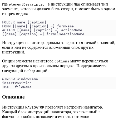
где
в инструкции
описывает тип
elementDescription
NEW
элемента, который должен быть создан, и может быть в одном
из трех видов:
FOLDER name [caption] 
FORM [[name] [caption] =] formName
ACTION [[name] [caption] =] actionName
[[name] [caption] =] formElseActionName
Инструкция навигатора должна завершаться точкой с запятой,
если в ней не содержится вложенный блок других
инструкций.
Опции элемента навигатора
могут перечисляться
options
друг за другом в произвольном порядке. Поддерживается
следующий набор опций:
WINDOW windowName
insertPosition
IMAGE fileName
Описание
Инструкция
позволяет настроить навигатор.
NAVIGATOR
Каждый блок инструкций навигатора, заключенный в
фигурные скобки, позволяет изменять потомков