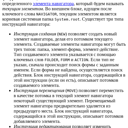
определенного
элемента навигатора
, который будем называть
текущим элементом
. Во внешнем блоке, идущем после
ключевого слова
, текущим элементом является
NAVIGATOR
корневая системная папка
. Существует три типа
System.root
инструкций навигатора:
Инструкция создания
(
) позволяет создать новый
NEW
элемент навигатора, делая его потомком текущего
элемента. Создаваемые элементы навигатора могут быть
трех типов: папка, элемент-форма, элемент-действие.
Тип создаваемого элемента указывается с помощью
ключевых слов
,
и
. Если тип не
FOLDER
FORM
ACTION
указан, сначала происходит поиск формы с заданным
именем. Если форма не найдена, осуществляется поиск
действия. Блок инструкций навигатора, содержащийся в
этой инструкции (если он есть), описывает потомков
создаваемого элемента.
Инструкция перемещения
(
) позволяет переместить
MOVE
в качестве потомка в текущий элемент навигатора
некоторый существующий элемент. Перемещаемый
элемент навигатора предварительно удаляется из
предыдущего места. Блок инструкций навигатора,
содержащийся в этой инструкции, описывает потомков
добавляемого элемента.
Инструкция редактирования
позволяет изменить