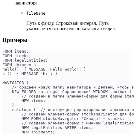
навигатора.
fileName
Путь к файлу. Строковый литерал. Путь
указывается относительно каталога
.
images
Примеры
FORM items;
FORM stocks;
FORM legalEntities;
FORM shipments;
hello()  { MESSAGE 'Hello world'; }
hi()  { MESSAGE 'Hi'; }
NAVIGATOR {
    // создаем новую папку навигатора и делаем, чтобы в
    NEW FOLDER catalogs 'Справочники' WINDOW toolbar { 
        // создаем в папке элемент-форму для формы item
        NEW items; 
    }
    catalogs {  // инструкция редактирования элемента н
        // создаем элемент-форму stocksNavigator для фо
        NEW FORM stocksNavigator 'Склады' = stocks; 
        // создаем элемент-форму с именем legalEntitie
        NEW legalEntities AFTER items; 
        NEW shipments;