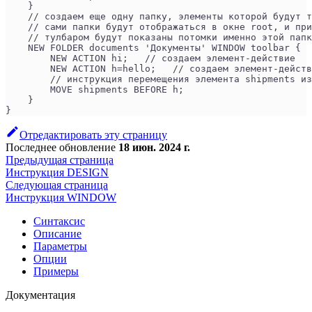
    }
    // создаем еще одну папку, элементы которой будут т
    // сами папки будут отображаться в окне root, и при
    // тулбаром будут показаны потомки именно этой папк
    NEW FOLDER documents 'Документы' WINDOW toolbar { 
        NEW ACTION hi;   // создаем элемент-действие
        NEW ACTION h=hello;   // создаем элемент-действ
        // инструкция перемещения элемента shipments из
        MOVE shipments BEFORE h; 
    }
}
Отредактировать эту страницу
Последнее обновление
18 июн. 2024 г.
Предыдущая страница
Инструкция DESIGN
Следующая страница
Инструкция WINDOW
Синтаксис
Описание
Параметры
Опции
Примеры
Документация