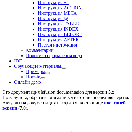
Инструкция +=
Инструкция ACTION+
Инструкция META
Инструкция @
Инструкция TABLE
Инструкция INDEX
Инструкция BEFORE
Инструкция AFTER
Пустая инструкция
Комментарии
Политика оформления кода
IDE
Обучающие материалы
Примеры
How-to
Онлайн демо
Это документация
lsfusion documentation
для версии
5.x
.
Пожалуйста, обратите внимание, что это не последняя версия.
Актуальная документация находится на странице
последней
версии
(
7.0
).