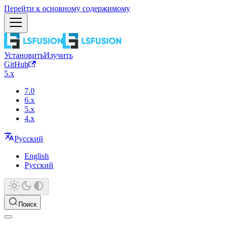
Перейти к основному содержимому
Установить
Изучить
GitHub
5.x
7.0
6.x
5.x
4.x
Русский
English
Русский
Поиск