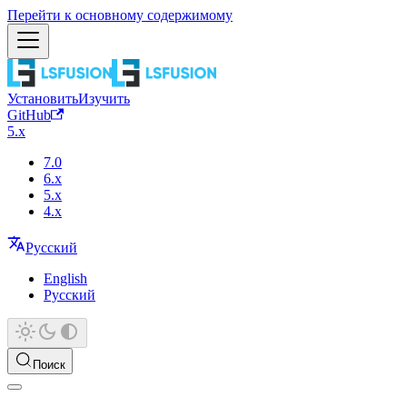
Перейти к основному содержимому
Установить
Изучить
GitHub
5.x
7.0
6.x
5.x
4.x
Русский
English
Русский
Поиск