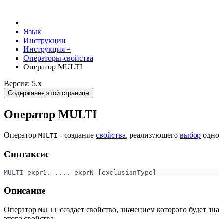
Язык
Инструкции
Инструкция =
Операторы-свойства
Оператор MULTI
Версия: 5.x
Содержание этой страницы
Оператор MULTI
Оператор
- создание
свойства
, реализующего
выбор
одно
MULTI
Синтаксис
MULTI expr1, ..., exprN [exclusionType]
Описание
Оператор
создает свойство, значением которого будет зн
MULTI
этого свойства.