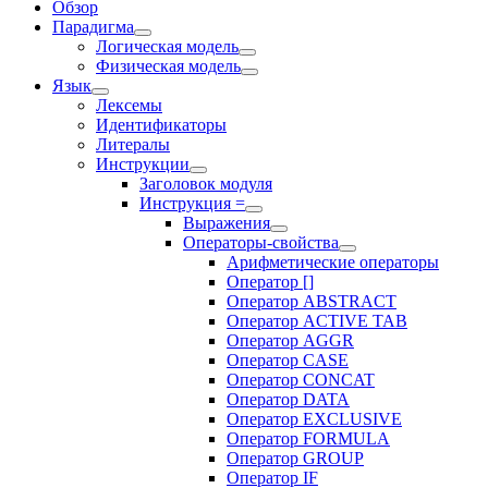
Обзор
Парадигма
Логическая модель
Физическая модель
Язык
Лексемы
Идентификаторы
Литералы
Инструкции
Заголовок модуля
Инструкция =
Выражения
Операторы-свойства
Арифметические операторы
Оператор []
Оператор ABSTRACT
Оператор ACTIVE TAB
Оператор AGGR
Оператор CASE
Оператор CONCAT
Оператор DATA
Оператор EXCLUSIVE
Оператор FORMULA
Оператор GROUP
Оператор IF