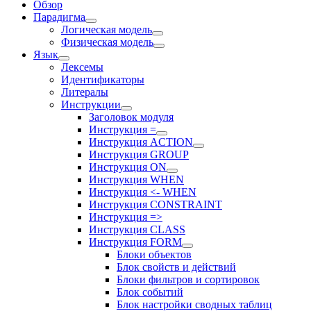
Обзор
Парадигма
Логическая модель
Физическая модель
Язык
Лексемы
Идентификаторы
Литералы
Инструкции
Заголовок модуля
Инструкция =
Инструкция ACTION
Инструкция GROUP
Инструкция ON
Инструкция WHEN
Инструкция <- WHEN
Инструкция CONSTRAINT
Инструкция =>
Инструкция CLASS
Инструкция FORM
Блоки объектов
Блок свойств и действий
Блоки фильтров и сортировок
Блок событий
Блок настройки сводных таблиц