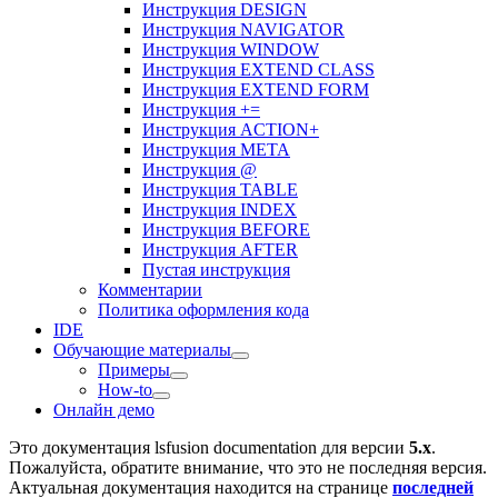
Инструкция DESIGN
Инструкция NAVIGATOR
Инструкция WINDOW
Инструкция EXTEND CLASS
Инструкция EXTEND FORM
Инструкция +=
Инструкция ACTION+
Инструкция META
Инструкция @
Инструкция TABLE
Инструкция INDEX
Инструкция BEFORE
Инструкция AFTER
Пустая инструкция
Комментарии
Политика оформления кода
IDE
Обучающие материалы
Примеры
How-to
Онлайн демо
Это документация
lsfusion documentation
для версии
5.x
.
Пожалуйста, обратите внимание, что это не последняя версия.
Актуальная документация находится на странице
последней