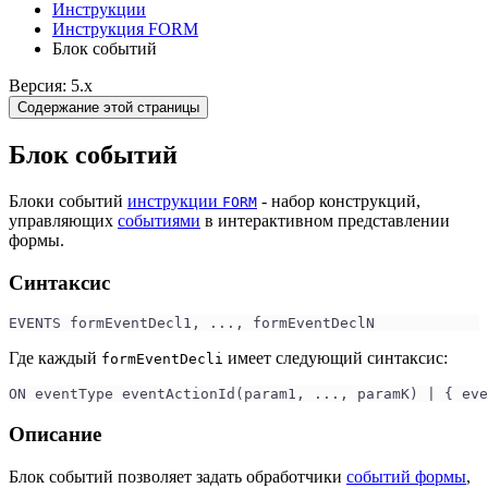
Инструкции
Инструкция FORM
Блок событий
Версия: 5.x
Содержание этой страницы
Блок событий
Блоки событий
инструкции
- набор конструкций,
FORM
управляющих
событиями
в интерактивном представлении
формы.
Синтаксис
EVENTS formEventDecl1, ..., formEventDeclN
Где каждый
имеет следующий синтаксис:
formEventDecli
ON eventType eventActionId(param1, ..., paramK) | { eve
Описание
Блок событий позволяет задать обработчики
событий формы
,