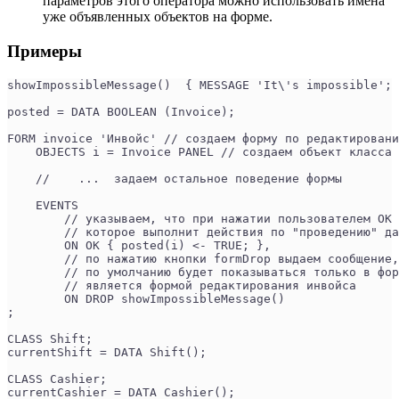
параметров этого оператора можно использовать имена
уже объявленных объектов на форме.
Примеры
showImpossibleMessage()  { MESSAGE 'It\'s impossible'; 
posted = DATA BOOLEAN (Invoice);
FORM invoice 'Инвойс' // создаем форму по редактировани
    OBJECTS i = Invoice PANEL // создаем объект класса 
    //    ...  задаем остальное поведение формы
    EVENTS
        // указываем, что при нажатии пользователем OK 
        // которое выполнит действия по "проведению" да
        ON OK { posted(i) <- TRUE; }, 
        // по нажатию кнопки formDrop выдаем сообщение,
        // по умолчанию будет показываться только в фор
        // является формой редактирования инвойса
        ON DROP showImpossibleMessage() 
;
CLASS Shift;
currentShift = DATA Shift();
CLASS Cashier;
currentCashier = DATA Cashier();