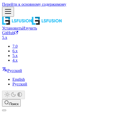
Перейти к основному содержимому
Установить
Изучить
GitHub
5.x
7.0
6.x
5.x
4.x
Русский
English
Русский
Поиск