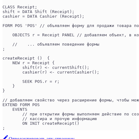
CLASS Receipt;
shift = DATA Shift (Receipt);
cashier = DATA Cashier (Receipt);
FORM POS 'POS' // объявляем форму для продажи товара по
    OBJECTS r = Receipt PANEL // добавляем объект, в ко
    //    ... объявляем поведение формы
;
createReceipt ()  {
    NEW r = Receipt {
        shift(r) <- currentShift();
        cashier(r) <- currentCashier();
        SEEK POS.r = r;
    }
}
// добавляем свойство через расширение формы, чтобы мож
EXTEND FORM POS 
    EVENTS
        // при открытии формы выполняем действие по со
        // кассира и прочую информацию
        ON INIT createReceipt() 
;
Отредактировать эту страницу