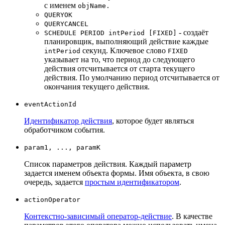
с именем
objName.
QUERYOK
QUERYCANCEL
- создаёт
SCHEDULE PERIOD intPeriod [FIXED]
планировщик, выполняющий действие каждые
секунд. Ключевое слово
intPeriod
FIXED
указывает на то, что период до следующего
действия отсчитывается от старта текущего
действия. По умолчанию период отсчитывается от
окончания текущего действия.
eventActionId
Идентификатор действия
, которое будет являться
обработчиком события.
param1, ..., paramK
Список параметров действия. Каждый параметр
задается именем объекта формы. Имя объекта, в свою
очередь, задается
простым идентификатором
.
actionOperator
Контекстно-зависимый оператор-действие
. В качестве