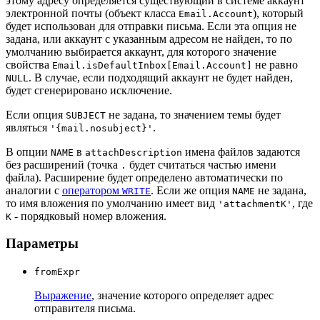
этому адресу определяется существующий в системе аккаунт
электронной почты (объект класса
), который
Email.Account
будет использован для отправки письма. Если эта опция не
задана, или аккаунт с указанным адресом не найден, то по
умолчанию выбирается аккаунт, для которого значение
свойства
не равно
Email.isDefaultInbox[Email.Account]
. В случае, если подходящий аккаунт не будет найден,
NULL
будет сгенерировано исключение.
Если опция
не задана, то значением темы будет
SUBJECT
являться
.
'{mail.nosubject}'
В опции
в
имена файлов задаются
NAME
attachDescription
без расширений (точка
будет считаться частью имени
.
файла). Расширение будет определено автоматически по
аналогии с
оператором
. Если же опция
не задана,
WRITE
NAME
то имя вложения по умолчанию имеет вид
, где
'attachmentK'
- порядковый номер вложения.
K
Параметры
fromExpr
Выражение
, значение которого определяет адрес
отправителя письма.