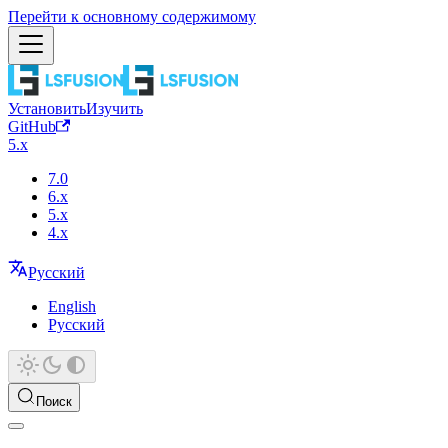
Перейти к основному содержимому
Установить
Изучить
GitHub
5.x
7.0
6.x
5.x
4.x
Русский
English
Русский
Поиск