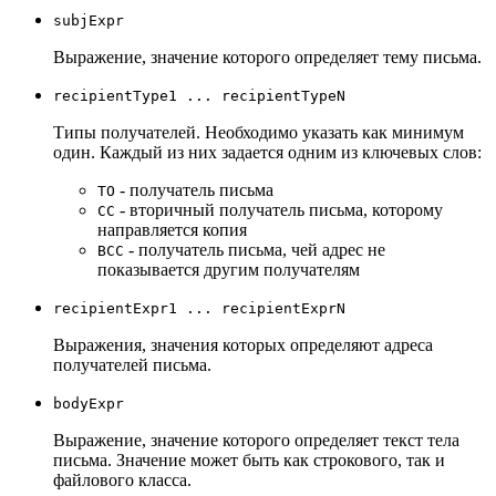
subjExpr
Выражение, значение которого определяет тему письма.
recipientType1 ... recipientTypeN
Типы получателей. Необходимо указать как минимум
один. Каждый из них задается одним из ключевых слов:
- получатель письма
TO
- вторичный получатель письма, которому
СС
направляется копия
- получатель письма, чей адрес не
BCC
показывается другим получателям
recipientExpr1 ... recipientExprN
Выражения, значения которых определяют адреса
получателей письма.
bodyExpr
Выражение, значение которого определяет текст тела
письма. Значение может быть как строкового, так и
файлового класса.