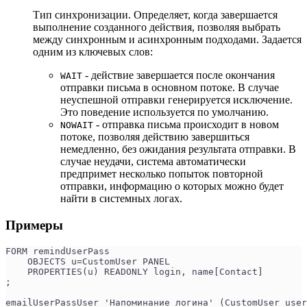
Тип синхронизации. Определяет, когда завершается
выполнение созданного действия, позволяя выбрать
между синхронным и асинхронным подходами. Задается
одним из ключевых слов:
- действие завершается после окончания
WAIT
отправки письма в основном потоке. В случае
неуспешной отправки генерируется исключение.
Это поведение используется по умолчанию.
- отправка письма происходит в новом
NOWAIT
потоке, позволяя действию завершиться
немедленно, без ожидания результата отправки. В
случае неудачи, система автоматически
предпримет несколько попыток повторной
отправки, информацию о которых можно будет
найти в системных логах.
Примеры
FORM remindUserPass
    OBJECTS u=CustomUser PANEL
    PROPERTIES(u) READONLY login, name[Contact]
;
emailUserPassUser 'Напоминание логина' (CustomUser user