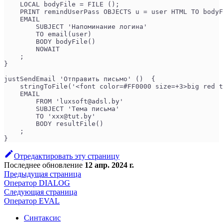
    LOCAL bodyFile = FILE ();
    PRINT remindUserPass OBJECTS u = user HTML TO bodyF
    EMAIL
        SUBJECT 'Напоминание логина'
        TO email(user)
        BODY bodyFile()
        NOWAIT
    ;
}
justSendEmail 'Отправить письмо' ()  {
    stringToFile('<font color=#FF0000 size=+3>big red t
    EMAIL
        FROM 'luxsoft@adsl.by'
        SUBJECT 'Тема письма'
        TO 'xxx@tut.by'
        BODY resultFile()
    ;
}
Отредактировать эту страницу
Последнее обновление
12 апр. 2024 г.
Предыдущая страница
Оператор DIALOG
Следующая страница
Оператор EVAL
Синтаксис