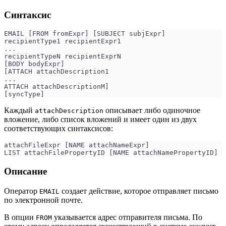
Синтаксис
EMAIL [FROM fromExpr] [SUBJECT subjExpr]
recipientType1 recipientExpr1
...
recipientTypeN recipientExprN
[BODY bodyExpr]
[ATTACH attachDescription1
...
ATTACH attachDescriptionM]
[syncType]
Каждый
описывает либо одиночное
attachDescription
вложение, либо список вложений и имеет один из двух
соответствующих синтаксисов:
attachFileExpr [NAME attachNameExpr]
LIST attachFilePropertyID [NAME attachNamePropertyID]
Описание
Оператор
создает действие, которое отправляет письмо
EMAIL
по электронной почте.
В опции
указывается адрес отправителя письма. По
FROM