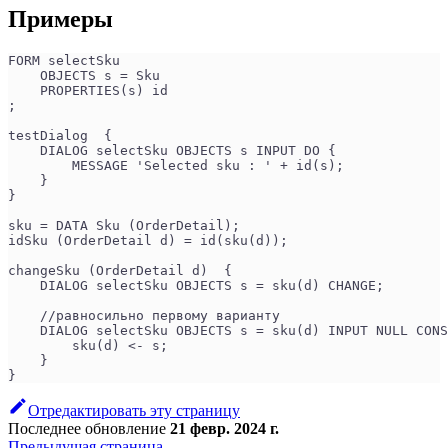
Примеры
FORM selectSku
    OBJECTS s = Sku
    PROPERTIES(s) id
;
testDialog  {
    DIALOG selectSku OBJECTS s INPUT DO {
        MESSAGE 'Selected sku : ' + id(s);
    }
}
sku = DATA Sku (OrderDetail);
idSku (OrderDetail d) = id(sku(d));
changeSku (OrderDetail d)  {
    DIALOG selectSku OBJECTS s = sku(d) CHANGE;
    //равносильно первому варианту
    DIALOG selectSku OBJECTS s = sku(d) INPUT NULL CONS
        sku(d) <- s;
    }
}
Отредактировать эту страницу
Последнее обновление
21 февр. 2024 г.
Предыдущая страница