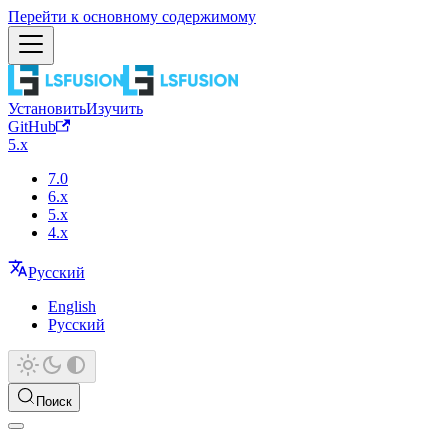
Перейти к основному содержимому
Установить
Изучить
GitHub
5.x
7.0
6.x
5.x
4.x
Русский
English
Русский
Поиск