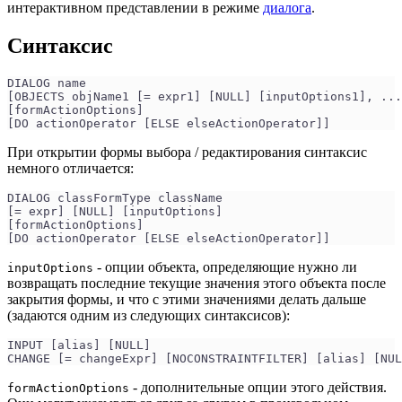
интерактивном представлении в режиме
диалога
.
Синтаксис
DIALOG name
[OBJECTS objName1 [= expr1] [NULL] [inputOptions1], ...
[formActionOptions]
[DO actionOperator [ELSE elseActionOperator]]
При открытии формы выбора / редактирования синтаксис
немного отличается:
DIALOG classFormType className
[= expr] [NULL] [inputOptions]
[formActionOptions]
[DO actionOperator [ELSE elseActionOperator]]
- опции объекта, определяющие нужно ли
inputOptions
возвращать последние текущие значения этого объекта после
закрытия формы, и что с этими значениями делать дальше
(задаются одним из следующих синтаксисов):
INPUT [alias] [NULL]
CHANGE [= changeExpr] [NOCONSTRAINTFILTER] [alias] [NUL
- дополнительные опции этого действия.
formActionOptions