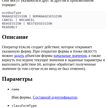
Они могут указываться друг за другом в произвольном
порядке:
windowType
MANAGESESSION | NOMANAGESESSION
CANCEL | NOCANCEL
NEWSESSION | NESTEDSESSION
READONLY
Описание
Оператор
создает действие, которое открывает
DIALOG
указанную форму. При открытии формы в блоке
OBJECTS
можно
задать
о
бъектам формы
начальные значения
, а также
вернуть последние текущие значения в заданные параметры и
выполнить действие
, которое обработает полученные
DO
значение (в том случае если ввод не был отменен).
Параметры
name
Имя формы.
Составной идентификатор
.
classFormType