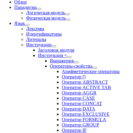
Обзор
Парадигма
Логическая модель
Физическая модель
Язык
Лексемы
Идентификаторы
Литералы
Инструкции
Заголовок модуля
Инструкция =
Выражения
Операторы-свойства
Арифметические операторы
Оператор []
Оператор ABSTRACT
Оператор ACTIVE TAB
Оператор AGGR
Оператор CASE
Оператор CONCAT
Оператор DATA
Оператор EXCLUSIVE
Оператор FORMULA
Оператор GROUP
Оператор IF