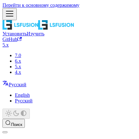
Перейти к основному содержимому
Установить
Изучить
GitHub
5.x
7.0
6.x
5.x
4.x
Русский
English
Русский
Поиск