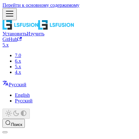
Перейти к основному содержимому
Установить
Изучить
GitHub
5.x
7.0
6.x
5.x
4.x
Русский
English
Русский
Поиск