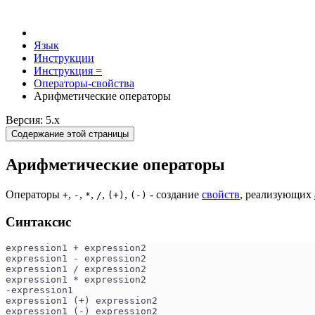
Язык
Инструкции
Инструкция =
Операторы-свойства
Арифметические операторы
Версия: 5.x
Содержание этой страницы
Арифметические операторы
Операторы
,
,
,
,
,
- создание
свойств
, реализующих
+
-
*
/
(+)
(-)
Синтаксис
expression1 + expression2  
expression1 - expression2  
expression1 / expression2  
expression1 * expression2  
-expression1
expression1 (+) expression2  
expression1 (-) expression2  