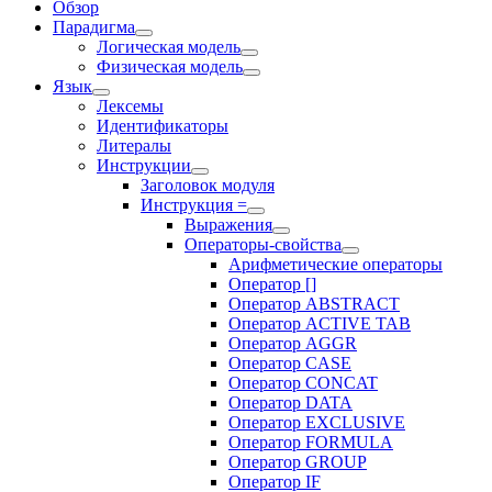
Обзор
Парадигма
Логическая модель
Физическая модель
Язык
Лексемы
Идентификаторы
Литералы
Инструкции
Заголовок модуля
Инструкция =
Выражения
Операторы-свойства
Арифметические операторы
Оператор []
Оператор ABSTRACT
Оператор ACTIVE TAB
Оператор AGGR
Оператор CASE
Оператор CONCAT
Оператор DATA
Оператор EXCLUSIVE
Оператор FORMULA
Оператор GROUP
Оператор IF