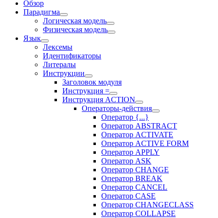
Обзор
Парадигма
Логическая модель
Физическая модель
Язык
Лексемы
Идентификаторы
Литералы
Инструкции
Заголовок модуля
Инструкция =
Инструкция ACTION
Операторы-действия
Оператор {...}
Оператор ABSTRACT
Оператор ACTIVATE
Оператор ACTIVE FORM
Оператор APPLY
Оператор ASK
Оператор CHANGE
Оператор BREAK
Оператор CANCEL
Оператор CASE
Оператор CHANGECLASS
Оператор COLLAPSE