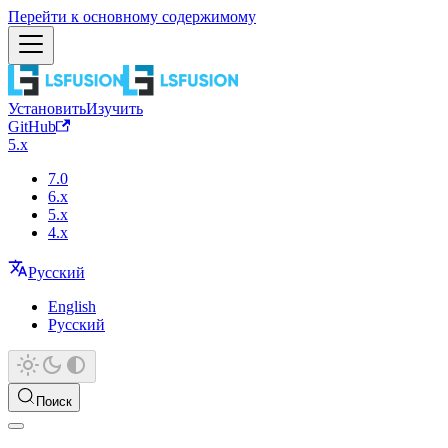
Перейти к основному содержимому
Установить
Изучить
GitHub
5.x
7.0
6.x
5.x
4.x
Русский
English
Русский
Поиск