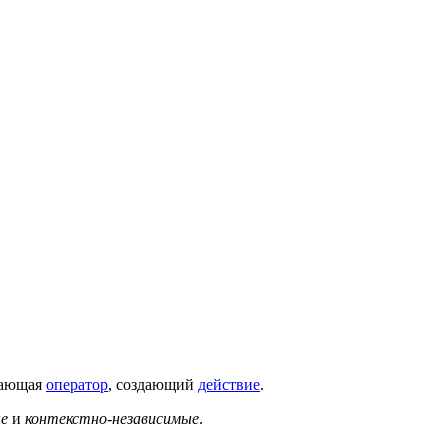
вающая
оператор
, создающий
действие
.
ые
и
контекстно-независимые
.