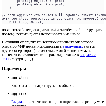
        prm1(aggrObject) <- prm1;
        prm2(aggrObject) <- prm2;
    }
// если aggrExpr становится null, удаляем объект (эквив
WHEN aggrClass aggrObject IS aggrClass AND DROPPED(resu
    DELETE aggrObject;
но является более декларативной и читабельной инструкцией,
поэтому рекомендуется использовать именно ее
В отличии от других контекстно-зависимых операторов,
оператор
нельзя использовать в
выражениях
внутри
AGGR
других операторов (в этом смысле он больше похож на
контекстно-независимые операторы), а также в
операторе
(внутри
)
JOIN
[= ]
Параметры
aggrClass
Класс значения агрегируемого объекта.
aggrExpr
Выражение
, значение которого определяет агрегируемое
свойство.