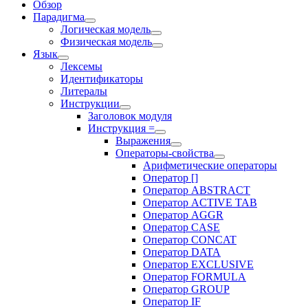
Обзор
Парадигма
Логическая модель
Физическая модель
Язык
Лексемы
Идентификаторы
Литералы
Инструкции
Заголовок модуля
Инструкция =
Выражения
Операторы-свойства
Арифметические операторы
Оператор []
Оператор ABSTRACT
Оператор ACTIVE TAB
Оператор AGGR
Оператор CASE
Оператор CONCAT
Оператор DATA
Оператор EXCLUSIVE
Оператор FORMULA
Оператор GROUP
Оператор IF