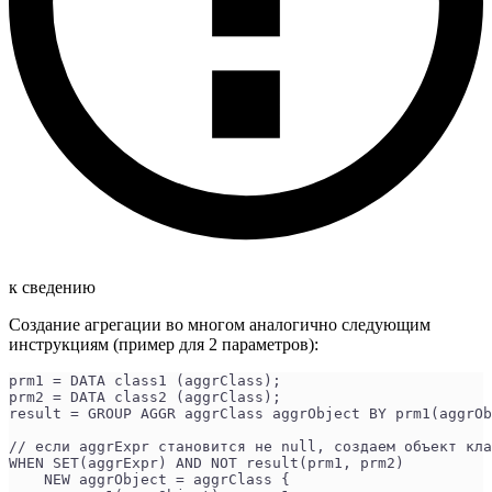
к сведению
Создание агрегации во многом аналогично следующим
инструкциям (пример для 2 параметров):
prm1 = DATA class1 (aggrClass);
prm2 = DATA class2 (aggrClass);
result = GROUP AGGR aggrClass aggrObject BY prm1(aggrOb
// если aggrExpr становится не null, создаем объект кла
WHEN SET(aggrExpr) AND NOT result(prm1, prm2)
    NEW aggrObject = aggrClass {