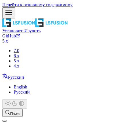
Перейти к основному содержимому
Установить
Изучить
GitHub
5.x
7.0
6.x
5.x
4.x
Русский
English
Русский
Поиск