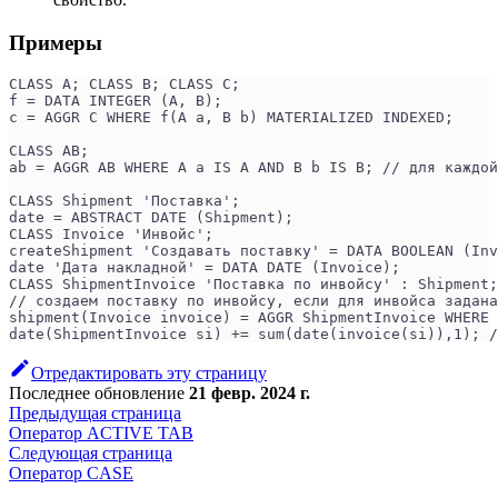
Примеры
CLASS A; CLASS B; CLASS C;
f = DATA INTEGER (A, B);
c = AGGR C WHERE f(A a, B b) MATERIALIZED INDEXED;
CLASS AB;
ab = AGGR AB WHERE A a IS A AND B b IS B; // для каждой
CLASS Shipment 'Поставка';
date = ABSTRACT DATE (Shipment);
CLASS Invoice 'Инвойс';
createShipment 'Создавать поставку' = DATA BOOLEAN (Inv
date 'Дата накладной' = DATA DATE (Invoice);
CLASS ShipmentInvoice 'Поставка по инвойсу' : Shipment;
// создаем поставку по инвойсу, если для инвойса задана
shipment(Invoice invoice) = AGGR ShipmentInvoice WHERE 
date(ShipmentInvoice si) += sum(date(invoice(si)),1); 
Отредактировать эту страницу
Последнее обновление
21 февр. 2024 г.
Предыдущая страница
Оператор ACTIVE TAB
Следующая страница
Оператор CASE