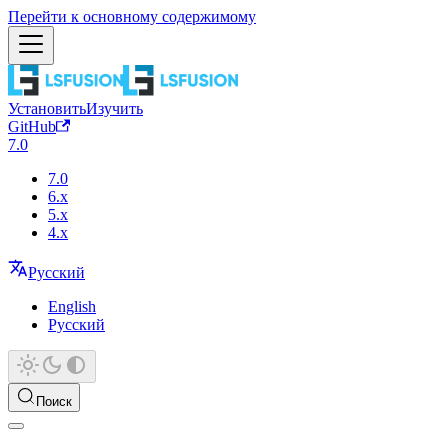
Перейти к основному содержимому
Установить
Изучить
GitHub
7.0
7.0
6.x
5.x
4.x
Русский
English
Русский
Поиск