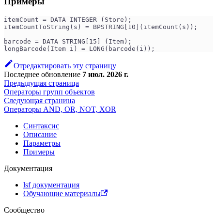
Примеры
itemCount = DATA INTEGER (Store);
itemCountToString(s) = BPSTRING[10](itemCount(s));
barcode = DATA STRING[15] (Item);
longBarcode(Item i) = LONG(barcode(i));
Отредактировать эту страницу
Последнее обновление
7 июл. 2026 г.
Предыдущая страница
Операторы групп объектов
Следующая страница
Операторы AND, OR, NOT, XOR
Синтаксис
Описание
Параметры
Примеры
Документация
lsf документация
Обучающие материалы
Сообщество