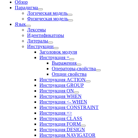
Обзор
Парадигма
Логическая модель
Физическая модель
Язык
Лексемы
Идентификаторы
Литералы
Инструкции
Заголовок модуля
Инструкция =
Выражения
Операторы-свойства
Опции свойства
Инструкция ACTION
Инструкция GROUP
Инструкция ON
Инструкция WHEN
Инструкция <- WHEN
Инструкция CONSTRAINT
Инструкция =>
Инструкция CLASS
Инструкция FORM
Инструкция DESIGN
Инструкция NAVIGATOR