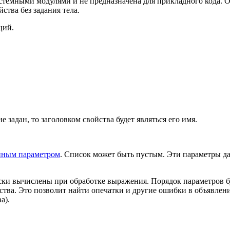
стемными модулями и не предназначена для прикладного кода. О
ства без задания тела.
ций.
не задан, то заголовком свойства будет являться его имя.
нным параметром
. Список может быть пустым. Эти параметры 
ески вычислены при обработке выражения. Порядок параметров б
ства. Это позволит найти опечатки и другие ошибки в объявлен
а).