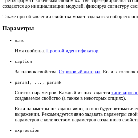
Третья форма с ключевым словом
зарезервирована за си
NATIVE
создаются до инициализации модулей, фиксируя сигнатуру свой
Также при объявлении свойства может задаваться набор его оп
Параметры
name
Имя свойства.
Простой идентификатор
.
caption
Заголовок свойства.
Строковый литерал
. Если заголовок 
param1, ..., paramN
Список параметров. Каждый из них задается
типизирова
создаваемое свойство (а также в некоторых опциях).
Если параметры не заданы явно, то они будут автоматич
выражении. Рекомендуется явно задавать параметры свой
параметров с количеством параметров созданного свойств
expression