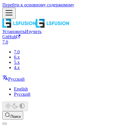
Перейти к основному содержимому
Установить
Изучить
GitHub
7.0
7.0
6.x
5.x
4.x
Русский
English
Русский
Поиск