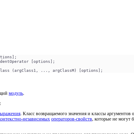
tions];
dentOperator [options];
Class (argClass1, ..., argClassM) [options];
ущий
модуль
.
:
ыражения
. Класс возвращаемого значения и классы аргументов
контекстно-независимых
операторов-свойств
, которые не могут 