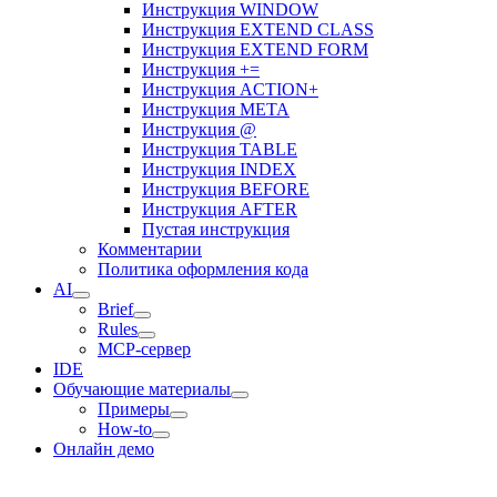
Инструкция WINDOW
Инструкция EXTEND CLASS
Инструкция EXTEND FORM
Инструкция +=
Инструкция ACTION+
Инструкция META
Инструкция @
Инструкция TABLE
Инструкция INDEX
Инструкция BEFORE
Инструкция AFTER
Пустая инструкция
Комментарии
Политика оформления кода
AI
Brief
Rules
MCP-сервер
IDE
Обучающие материалы
Примеры
How-to
Онлайн демо