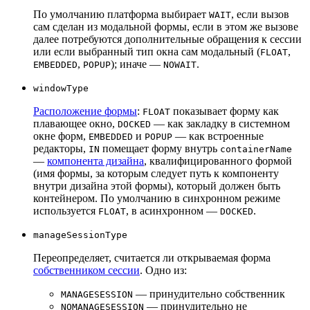
По умолчанию платформа выбирает
, если вызов
WAIT
сам сделан из модальной формы, если в этом же вызове
далее потребуются дополнительные обращения к сессии
или если выбранный тип окна сам модальный (
,
FLOAT
,
); иначе —
.
EMBEDDED
POPUP
NOWAIT
windowType
Расположение формы
:
показывает форму как
FLOAT
плавающее окно,
— как закладку в системном
DOCKED
окне форм,
и
— как встроенные
EMBEDDED
POPUP
редакторы,
помещает форму внутрь
IN
containerName
—
компонента дизайна
, квалифицированного формой
(имя формы, за которым следует путь к компоненту
внутри дизайна этой формы), который должен быть
контейнером. По умолчанию в синхронном режиме
используется
, в асинхронном —
.
FLOAT
DOCKED
manageSessionType
Переопределяет, считается ли открываемая форма
собственником сессии
. Одно из:
— принудительно собственник
MANAGESESSION
— принудительно не
NOMANAGESESSION