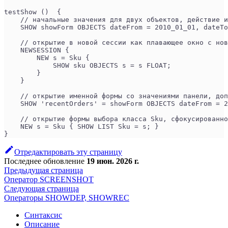
testShow ()  {
    // начальные значения для двух объектов, действие и
    SHOW showForm OBJECTS dateFrom = 2010_01_01, dateTo
    // открытие в новой сессии как плавающее окно с нов
    NEWSESSION {
        NEW s = Sku {
            SHOW sku OBJECTS s = s FLOAT;
        }
    }
    // открытие именной формы со значениями панели, доп
    SHOW 'recentOrders' = showForm OBJECTS dateFrom = 2
    // открытие формы выбора класса Sku, сфокусированно
    NEW s = Sku { SHOW LIST Sku = s; }
}
Отредактировать эту страницу
Последнее обновление
19 июн. 2026 г.
Предыдущая страница
Оператор SCREENSHOT
Следующая страница
Операторы SHOWDEP, SHOWREC
Синтаксис
Описание