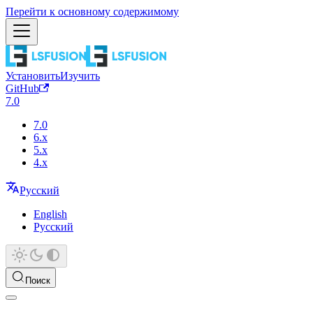
Перейти к основному содержимому
Установить
Изучить
GitHub
7.0
7.0
6.x
5.x
4.x
Русский
English
Русский
Поиск