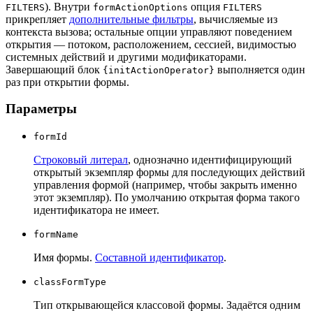
). Внутри
опция
FILTERS
formActionOptions
FILTERS
прикрепляет
дополнительные фильтры
, вычисляемые из
контекста вызова; остальные опции управляют поведением
открытия — потоком, расположением, сессией, видимостью
системных действий и другими модификаторами.
Завершающий блок
выполняется один
{initActionOperator}
раз при открытии формы.
Параметры
formId
Строковый литерал
, однозначно идентифицирующий
открытый экземпляр формы для последующих действий
управления формой (например, чтобы закрыть именно
этот экземпляр). По умолчанию открытая форма такого
идентификатора не имеет.
formName
Имя формы.
Составной идентификатор
.
classFormType
Тип открывающейся классовой формы. Задаётся одним