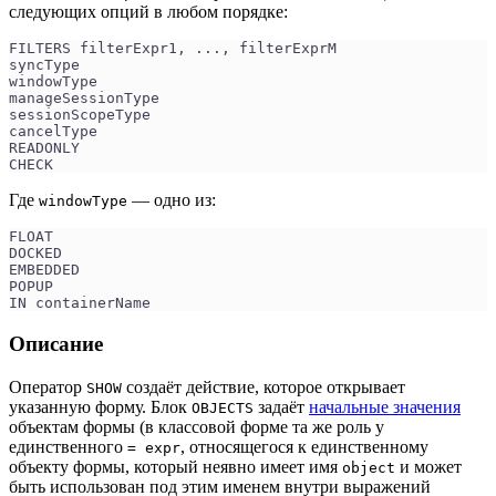
следующих опций в любом порядке:
FILTERS filterExpr1, ..., filterExprM
syncType
windowType
manageSessionType
sessionScopeType
cancelType
READONLY
CHECK
Где
— одно из:
windowType
FLOAT
DOCKED
EMBEDDED
POPUP
IN containerName
Описание
Оператор
создаёт действие, которое открывает
SHOW
указанную форму. Блок
задаёт
начальные значения
OBJECTS
объектам формы (в классовой форме та же роль у
единственного
, относящегося к единственному
= expr
объекту формы, который неявно имеет имя
и может
object
быть использован под этим именем внутри выражений