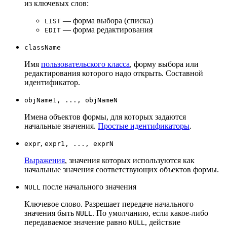
из ключевых слов:
— форма выбора (списка)
LIST
— форма редактирования
EDIT
className
Имя
пользовательского класса
, форму выбора или
редактирования которого надо открыть. Составной
идентификатор.
objName1, ..., objNameN
Имена объектов формы, для которых задаются
начальные значения.
Простые идентификаторы
.
,
expr
expr1, ..., exprN
Выражения
, значения которых используются как
начальные значения соответствующих объектов формы.
после начального значения
NULL
Ключевое слово. Разрешает передаче начального
значения быть
. По умолчанию, если какое-либо
NULL
передаваемое значение равно
, действие
NULL