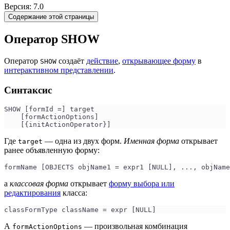
Версия: 7.0
Содержание этой страницы
Оператор SHOW
Оператор
создаёт
действие
,
открывающее форму
в
SHOW
интерактивном представлении
.
Синтаксис
SHOW [formId =] target
    [formActionOptions]
    [{initActionOperator}]
Где
— одна из двух форм.
Именная форма
открывает
target
ранее объявленную форму:
formName [OBJECTS objName1 = expr1 [NULL], ..., objName
а
классовая форма
открывает
форму выбора или
редактирования
класса:
classFormType className = expr [NULL]
А
— произвольная комбинация
formActionOptions