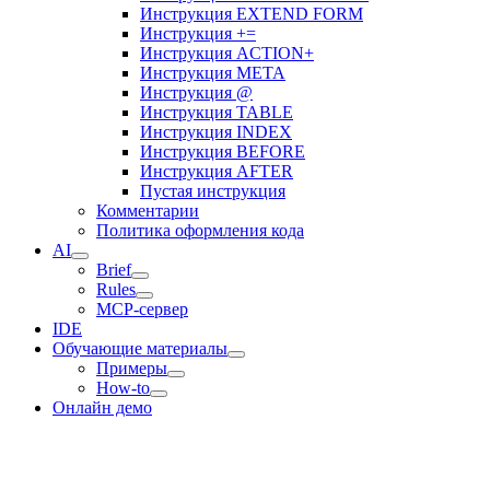
Инструкция EXTEND FORM
Инструкция +=
Инструкция ACTION+
Инструкция META
Инструкция @
Инструкция TABLE
Инструкция INDEX
Инструкция BEFORE
Инструкция AFTER
Пустая инструкция
Комментарии
Политика оформления кода
AI
Brief
Rules
MCP-сервер
IDE
Обучающие материалы
Примеры
How-to
Онлайн демо