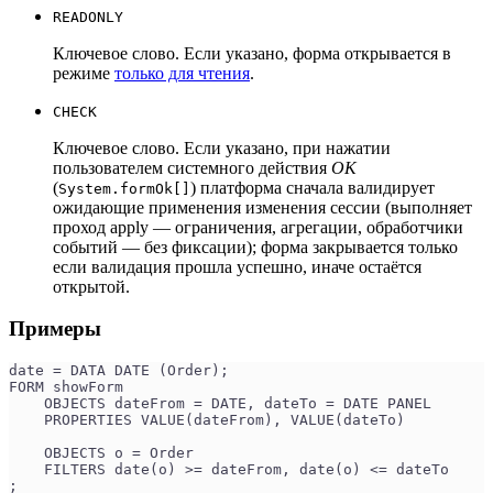
READONLY
Ключевое слово. Если указано, форма открывается в
режиме
только для чтения
.
CHECK
Ключевое слово. Если указано, при нажатии
пользователем системного действия
OK
(
) платформа сначала валидирует
System.formOk[]
ожидающие применения изменения сессии (выполняет
проход apply — ограничения, агрегации, обработчики
событий — без фиксации); форма закрывается только
если валидация прошла успешно, иначе остаётся
открытой.
Примеры
date = DATA DATE (Order);
FORM showForm
    OBJECTS dateFrom = DATE, dateTo = DATE PANEL
    PROPERTIES VALUE(dateFrom), VALUE(dateTo)
    OBJECTS o = Order
    FILTERS date(o) >= dateFrom, date(o) <= dateTo
;