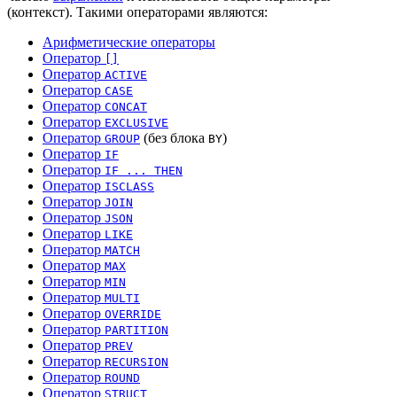
(контекст). Такими операторами являются:
Арифметические операторы
Оператор
[]
Оператор
ACTIVE
Оператор
CASE
Оператор
CONCAT
Оператор
EXCLUSIVE
Оператор
(без блока
)
GROUP
BY
Оператор
IF
Оператор
IF ... THEN
Оператор
ISCLASS
Оператор
JOIN
Оператор
JSON
Оператор
LIKE
Оператор
MATCH
Оператор
MAX
Оператор
MIN
Оператор
MULTI
Оператор
OVERRIDE
Оператор
PARTITION
Оператор
PREV
Оператор
RECURSION
Оператор
ROUND
Оператор
STRUCT