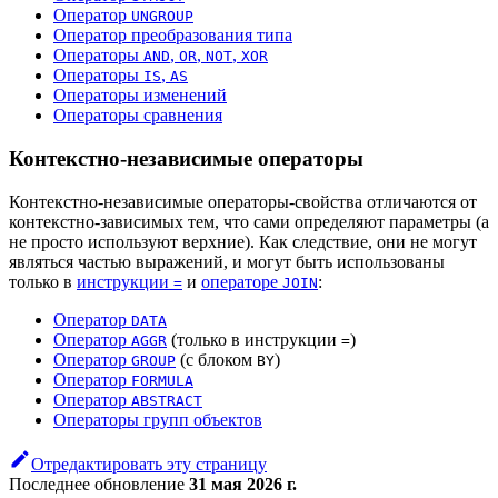
Оператор
UNGROUP
Оператор преобразования типа
Операторы
,
,
,
AND
OR
NOT
XOR
Операторы
,
IS
AS
Операторы изменений
Операторы сравнения
Контекстно-независимые операторы
Контекстно-независимые операторы-свойства отличаются от
контекстно-зависимых тем, что сами определяют параметры (а
не просто используют верхние). Как следствие, они не могут
являться частью выражений, и могут быть использованы
только в
инструкции
и
операторе
:
=
JOIN
Оператор
DATA
Оператор
(только в инструкции
)
AGGR
=
Оператор
(с блоком
)
GROUP
BY
Оператор
FORMULA
Оператор
ABSTRACT
Операторы групп объектов
Отредактировать эту страницу
Последнее обновление
31 мая 2026 г.