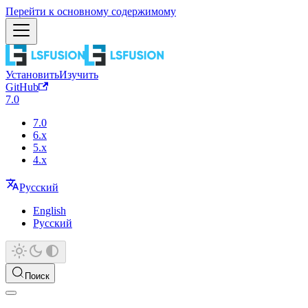
Перейти к основному содержимому
Установить
Изучить
GitHub
7.0
7.0
6.x
5.x
4.x
Русский
English
Русский
Поиск