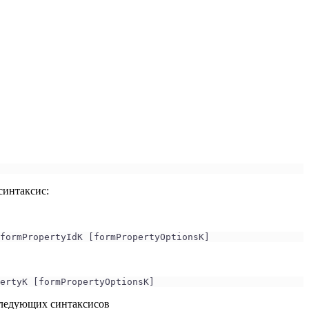
синтаксис:
formPropertyIdK [formPropertyOptionsK] 
ertyK [formPropertyOptionsK] 
 следующих синтаксисов