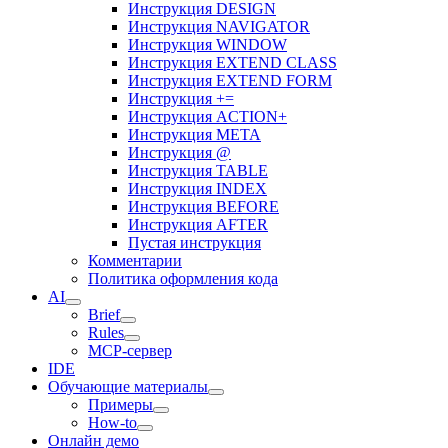
Инструкция DESIGN
Инструкция NAVIGATOR
Инструкция WINDOW
Инструкция EXTEND CLASS
Инструкция EXTEND FORM
Инструкция +=
Инструкция ACTION+
Инструкция META
Инструкция @
Инструкция TABLE
Инструкция INDEX
Инструкция BEFORE
Инструкция AFTER
Пустая инструкция
Комментарии
Политика оформления кода
AI
Brief
Rules
MCP-сервер
IDE
Обучающие материалы
Примеры
How-to
Онлайн демо