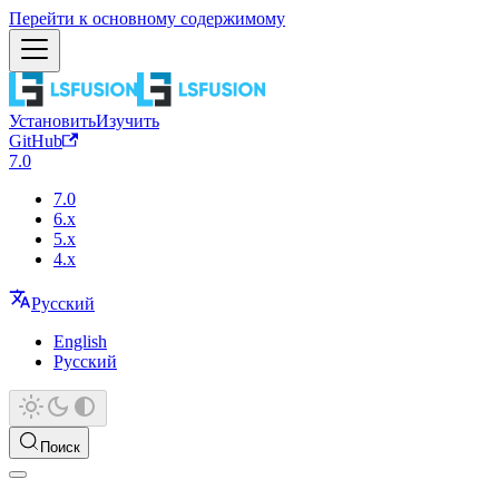
Перейти к основному содержимому
Установить
Изучить
GitHub
7.0
7.0
6.x
5.x
4.x
Русский
English
Русский
Поиск