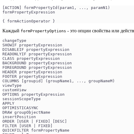
[ACTION] formPropertyId(param1, ..., paramN1) 
formPropertyExpression 
{ formActionOperator }
Каждый
- это опции свойства или дейст
formPropertyOptions
changeType
SHOWIF propertyExpression
DISABLEIF propertyExpression
READONLYIF propertyExpression
CLASS propertyExpression
BACKGROUND propertyExpression
FOREGROUND propertyExpression
HEADER propertyExpression
FOOTER propertyExpression
COLUMNS [groupid] (groupName1, ..., groupNameM)
viewType
customView
OPTIONS propertyExpression
sessionScopeType
APPLY
OPTIMISTICASYNC
DRAW groupObjectName 
insertPosition
ORDER [USER | FIXED] [DESC]
FILTER [USER | FIXED]
QUICKFILTER formPropertyName