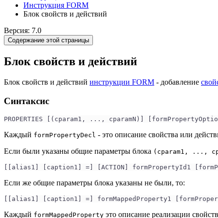
Инструкция FORM
Блок свойств и действий
Версия: 7.0
Содержание этой страницы
Блок свойств и действий
Блок свойств и действий
инструкции FORM
- добавление
свой
Синтаксис
PROPERTIES [(cparam1, ..., cparamN)] [formPropertyOptio
Каждый
- это описание свойства или дейст
formPropertyDecl
Если были указаны общие параметры блока
(cparam1, ..., c
[[alias1] [caption1] =] [ACTION] formPropertyId1 [form
Если же общие параметры блока указаны не были, то:
[[alias1] [caption1] =] formMappedProperty1 [formProper
Каждый
это описание реализации свойств
formMappedProperty