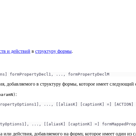
ств и действий
в
структуру формы
.
ns] formPropertyDecl1, ..., formPropertyDeclM
вия, добавляемого в структуру формы, которое имеет следующий 
:
paramN)
PropertyOptions1], ..., [[aliasK] [captionK] =] [ACTION] 
tyOptions1], ..., [[aliasK] [captionK] =] formMappedProp
а или действия, добавляемого на форму, которое имеет один из