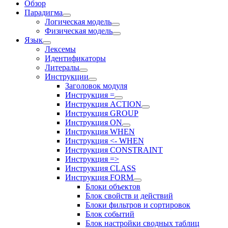
Обзор
Парадигма
Логическая модель
Физическая модель
Язык
Лексемы
Идентификаторы
Литералы
Инструкции
Заголовок модуля
Инструкция =
Инструкция ACTION
Инструкция GROUP
Инструкция ON
Инструкция WHEN
Инструкция <- WHEN
Инструкция CONSTRAINT
Инструкция =>
Инструкция CLASS
Инструкция FORM
Блоки объектов
Блок свойств и действий
Блоки фильтров и сортировок
Блок событий
Блок настройки сводных таблиц