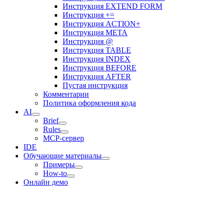
Инструкция EXTEND FORM
Инструкция +=
Инструкция ACTION+
Инструкция META
Инструкция @
Инструкция TABLE
Инструкция INDEX
Инструкция BEFORE
Инструкция AFTER
Пустая инструкция
Комментарии
Политика оформления кода
AI
Brief
Rules
MCP-сервер
IDE
Обучающие материалы
Примеры
How-to
Онлайн демо