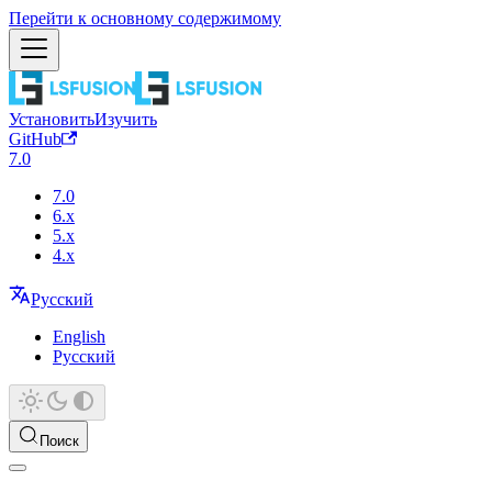
Перейти к основному содержимому
Установить
Изучить
GitHub
7.0
7.0
6.x
5.x
4.x
Русский
English
Русский
Поиск