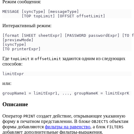
Режим сообщения:
MESSAGE [syncType] [messageType]
        [TOP topLimit] [OFFSET offsetLimit]
Интерактивный режим:
[format [SHEET sheetExpr] [PASSWORD passwordExpr] [TO f
[previewMode]
[syncType]
[TO printerExpr]
Где
и
задаются одним из следующих
topLimit
offsetLimit
способов:
limitExpr
или:
groupName1 = limitExpr1, ..., groupNameK = limitExprK
Описание
Оператор
создает действие, открывающее указанную
PRINT
форму в печатном представлении. В блоке
объектам
OBJECTS
формы добавляются
фильтры на равенство
, а блок
FILTERS
добавляет дополнительные фильтры-выражения.