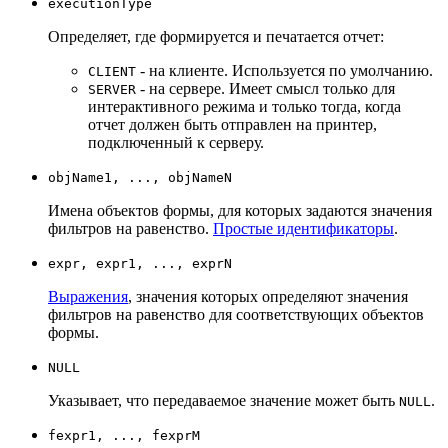
executionType
Определяет, где формируется и печатается отчет:
- на клиенте. Используется по умолчанию.
CLIENT
- на сервере. Имеет смысл только для
SERVER
интерактивного режима и только тогда, когда
отчет должен быть отправлен на принтер,
подключенный к серверу.
objName1, ..., objNameN
Имена объектов формы, для которых задаются значения
фильтров на равенство.
Простые идентификаторы
.
expr, expr1, ..., exprN
Выражения
, значения которых определяют значения
фильтров на равенство для соответствующих объектов
формы.
NULL
Указывает, что передаваемое значение может быть
.
NULL
fexpr1, ..., fexprM