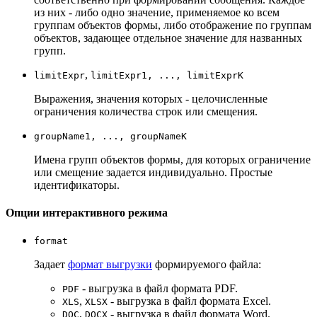
из них - либо одно значение, применяемое ко всем
группам объектов формы, либо отображение по группам
объектов, задающее отдельное значение для названных
групп.
,
limitExpr
limitExpr1, ..., limitExprK
Выражения, значения которых - целочисленные
ограничения количества строк или смещения.
groupName1, ..., groupNameK
Имена групп объектов формы, для которых ограничение
или смещение задается индивидуально. Простые
идентификаторы.
Опции интерактивного режима
format
Задает
формат выгрузки
формируемого файла:
- выгрузка в файл формата PDF.
PDF
,
- выгрузка в файл формата Excel.
XLS
XLSX
,
- выгрузка в файл формата Word.
DOC
DOCX