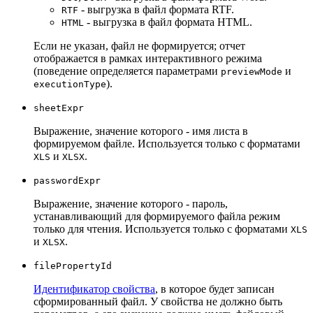
- выгрузка в файл формата RTF.
RTF
- выгрузка в файл формата HTML.
HTML
Если не указан, файл не формируется; отчет
отображается в рамках интерактивного режима
(поведение определяется параметрами
и
previewMode
).
executionType
sheetExpr
Выражение, значение которого - имя листа в
формируемом файле. Используется только с форматами
и
.
XLS
XLSX
passwordExpr
Выражение, значение которого - пароль,
устанавливающий для формируемого файла режим
только для чтения. Используется только с форматами
XLS
и
.
XLSX
filePropertyId
Идентификатор свойства
, в которое будет записан
сформированный файл. У свойства не должно быть