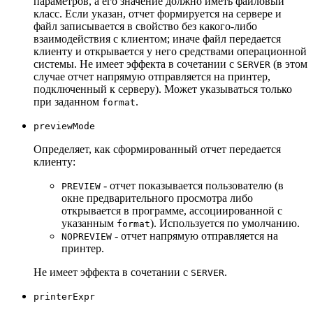
параметров, а его значение должно иметь файловый
класс. Если указан, отчет формируется на сервере и
файл записывается в свойство без какого-либо
взаимодействия с клиентом; иначе файл передается
клиенту и открывается у него средствами операционной
системы. Не имеет эффекта в сочетании с
(в этом
SERVER
случае отчет напрямую отправляется на принтер,
подключенный к серверу). Может указываться только
при заданном
.
format
previewMode
Определяет, как сформированный отчет передается
клиенту:
- отчет показывается пользователю (в
PREVIEW
окне предварительного просмотра либо
открывается в программе, ассоциированной с
указанным
). Используется по умолчанию.
format
- отчет напрямую отправляется на
NOPREVIEW
принтер.
Не имеет эффекта в сочетании с
.
SERVER
printerExpr