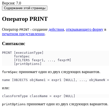
Версия: 7.0
Содержание этой страницы
Оператор PRINT
Оператор
- создание
действия
,
открывающего форму
в
PRINT
печатном представлении
.
Синтаксис
PRINT [executionType]
      formSpec
      [FILTERS fexpr1, ..., fexprM]
      [printOptions]
принимает один из двух следующих вариантов.
formSpec
name [OBJECTS objName1 = expr1 [NULL], ..., objNameN = 
или:
classFormType className = expr [NULL]
принимает один из двух следующих вариантов.
printOptions