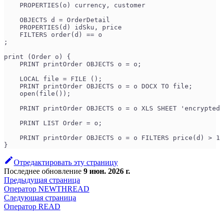
    PROPERTIES(o) currency, customer
    OBJECTS d = OrderDetail
    PROPERTIES(d) idSku, price
    FILTERS order(d) == o
;
print (Order o) {
    PRINT printOrder OBJECTS o = o;                    
    LOCAL file = FILE ();
    PRINT printOrder OBJECTS o = o DOCX TO file;       
    open(file());
    PRINT printOrder OBJECTS o = o XLS SHEET 'encrypted
    PRINT LIST Order = o;                              
    PRINT printOrder OBJECTS o = o FILTERS price(d) > 1
}
Отредактировать эту страницу
Последнее обновление
9 июн. 2026 г.
Предыдущая страница
Оператор NEWTHREAD
Следующая страница
Оператор READ