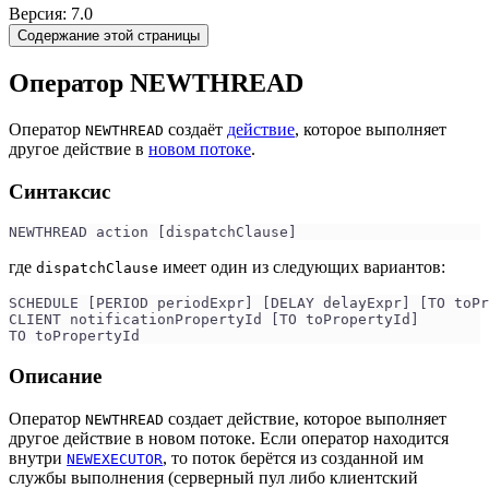
Версия: 7.0
Содержание этой страницы
Оператор NEWTHREAD
Оператор
создаёт
действие
, которое выполняет
NEWTHREAD
другое действие в
новом потоке
.
Синтаксис
NEWTHREAD action [dispatchClause]
где
имеет один из следующих вариантов:
dispatchClause
SCHEDULE [PERIOD periodExpr] [DELAY delayExpr] [TO toPr
CLIENT notificationPropertyId [TO toPropertyId]
TO toPropertyId
Описание
Оператор
создает действие, которое выполняет
NEWTHREAD
другое действие в новом потоке. Если оператор находится
внутри
, то поток берётся из созданной им
NEWEXECUTOR
службы выполнения (серверный пул либо клиентский