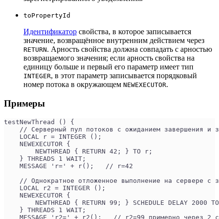
toPropertyId
Идентификатор
свойства, в которое записывается
значение, возвращённое внутренним действием через
. Арность свойства должна совпадать с арностью
RETURN
возвращаемого значения; если арность свойства на
единицу больше и первый его параметр имеет тип
, в этот параметр записывается порядковый
INTEGER
номер потока в окружающем
.
NEWEXECUTOR
Примеры
testNewThread () {
    // Серверный пул потоков с ожиданием завершения и з
    LOCAL r = INTEGER ();
    NEWEXECUTOR {
        NEWTHREAD { RETURN 42; } TO r;
    } THREADS 1 WAIT;
    MESSAGE 'r=' + r();   // r=42
    // Однократное отложенное выполнение на сервере с з
    LOCAL r2 = INTEGER ();
    NEWEXECUTOR {
        NEWTHREAD { RETURN 99; } SCHEDULE DELAY 2000 TO
    } THREADS 1 WAIT;
    MESSAGE 'r2=' + r2();   // r2=99 примерно через 2 с