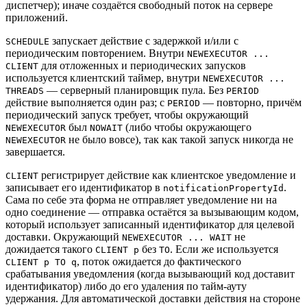
диспетчер); иначе создаётся свободный поток на сервере
приложений.
запускает действие с задержкой и/или с
SCHEDULE
периодическим повторением. Внутри
NEWEXECUTOR ...
для отложенных и периодических запусков
CLIENT
используется клиентский таймер, внутри
NEWEXECUTOR ...
— серверный планировщик пула. Без
THREADS
PERIOD
действие выполняется один раз; с
— повторно, причём
PERIOD
периодический запуск требует, чтобы окружающий
был
(либо чтобы окружающего
NEWEXECUTOR
NOWAIT
не было вовсе), так как такой запуск никогда не
NEWEXECUTOR
завершается.
регистрирует действие как клиентское уведомление и
CLIENT
записывает его идентификатор в
.
notificationPropertyId
Сама по себе эта форма не отправляет уведомление ни на
одно соединение — отправка остаётся за вызывающим кодом,
который использует записанный идентификатор для целевой
доставки. Окружающий
не
NEWEXECUTOR ... WAIT
дожидается такого
без
. Если же используется
CLIENT p
TO
, поток ожидается до фактического
CLIENT p TO q
срабатывания уведомления (когда вызывающий код доставит
идентификатор) либо до его удаления по тайм-ауту
удержания. Для автоматической доставки действия на стороне