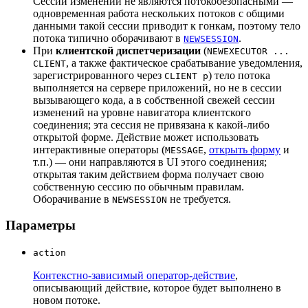
Сессии изменений не являются потокобезопасными —
одновременная работа нескольких потоков с общими
данными такой сессии приводит к гонкам, поэтому тело
потока типично оборачивают в
.
NEWSESSION
При
клиентской диспетчеризации
(
NEWEXECUTOR ...
, а также фактическое срабатывание уведомления,
CLIENT
зарегистрированного через
) тело потока
CLIENT p
выполняется на сервере приложений, но не в сессии
вызывающего кода, а в собственной свежей сессии
изменений на уровне навигатора клиентского
соединения; эта сессия не привязана к какой-либо
открытой форме. Действие может использовать
интерактивные операторы (
,
открыть форму
и
MESSAGE
т.п.) — они направляются в UI этого соединения;
открытая таким действием форма получает свою
собственную сессию по обычным правилам.
Оборачивание в
не требуется.
NEWSESSION
Параметры
action
Контекстно-зависимый оператор-действие
,
описывающий действие, которое будет выполнено в
новом потоке.