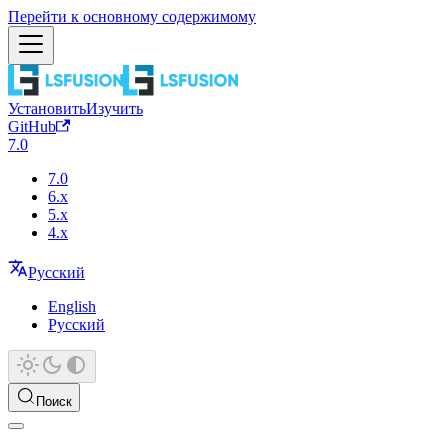
Перейти к основному содержимому
Установить
Изучить
GitHub
7.0
7.0
6.x
5.x
4.x
Русский
English
Русский
Поиск