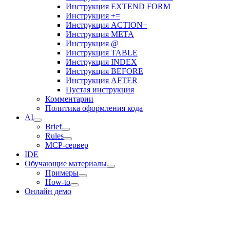
Инструкция EXTEND FORM
Инструкция +=
Инструкция ACTION+
Инструкция META
Инструкция @
Инструкция TABLE
Инструкция INDEX
Инструкция BEFORE
Инструкция AFTER
Пустая инструкция
Комментарии
Политика оформления кода
AI
Brief
Rules
MCP-сервер
IDE
Обучающие материалы
Примеры
How-to
Онлайн демо