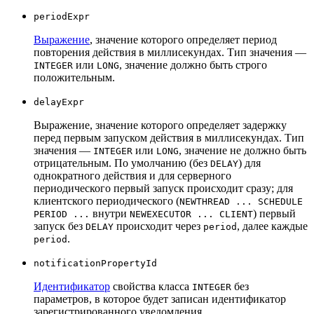
periodExpr
Выражение
, значение которого определяет период
повторения действия в миллисекундах. Тип значения —
или
, значение должно быть строго
INTEGER
LONG
положительным.
delayExpr
Выражение, значение которого определяет задержку
перед первым запуском действия в миллисекундах. Тип
значения —
или
, значение не должно быть
INTEGER
LONG
отрицательным. По умолчанию (без
) для
DELAY
однократного действия и для серверного
периодического первый запуск происходит сразу; для
клиентского периодического (
NEWTHREAD ... SCHEDULE
внутри
) первый
PERIOD ...
NEWEXECUTOR ... CLIENT
запуск без
происходит через
, далее каждые
DELAY
period
.
period
notificationPropertyId
Идентификатор
свойства класса
без
INTEGER
параметров, в которое будет записан идентификатор
зарегистрированного уведомления.