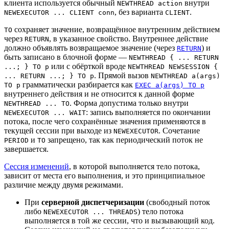
клиента используется обычный
внутри
NEWTHREAD action
, без варианта
.
NEWEXECUTOR ... CLIENT conn
CLIENT
сохраняет значение, возвращённое внутренним действием
TO
через
, в указанное свойство. Внутреннее действие
RETURN
должно объявлять возвращаемое значение (через
) и
RETURN
быть записано в блочной форме —
NEWTHREAD { ... RETURN
или с обёрткой вроде
...; } TO p
NEWTHREAD NEWSESSION {
. Прямой вызов
... RETURN ...; } TO p
NEWTHREAD a(args)
грамматически разбирается как
TO p
EXEC a(args) TO p
внутреннего действия и не относится к данной форме
. Форма допустима только внутри
NEWTHREAD ... TO
: запись выполняется по окончании
NEWEXECUTOR ... WAIT
потока, после чего сохранённые значения применяются в
текущей сессии при выходе из
. Сочетание
NEWEXECUTOR
и
запрещено, так как периодический поток не
PERIOD
TO
завершается.
Сессия изменений
, в которой выполняется тело потока,
зависит от места его выполнения, и это принципиальное
различие между двумя режимами.
При
серверной диспетчеризации
(свободный поток
либо
) тело потока
NEWEXECUTOR ... THREADS
выполняется в той же сессии, что и вызывающий код.