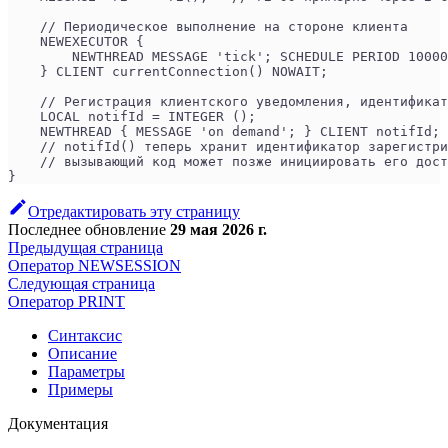
    // Периодическое выполнение на стороне клиента
    NEWEXECUTOR {
        NEWTHREAD MESSAGE 'tick'; SCHEDULE PERIOD 10000
    } CLIENT currentConnection() NOWAIT;
    // Регистрация клиентского уведомления, идентификат
    LOCAL notifId = INTEGER ();
    NEWTHREAD { MESSAGE 'on demand'; } CLIENT notifId;
    // notifId() теперь хранит идентификатор зарегистри
    // вызывающий код может позже инициировать его дост
}
Отредактировать эту страницу
Последнее обновление
29 мая 2026 г.
Предыдущая страница
Оператор NEWSESSION
Следующая страница
Оператор PRINT
Синтаксис
Описание
Параметры
Примеры
Документация