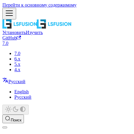
Перейти к основному содержимому
Установить
Изучить
GitHub
7.0
7.0
6.x
5.x
4.x
Русский
English
Русский
Поиск