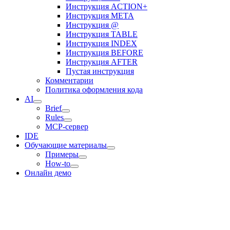
Инструкция ACTION+
Инструкция META
Инструкция @
Инструкция TABLE
Инструкция INDEX
Инструкция BEFORE
Инструкция AFTER
Пустая инструкция
Комментарии
Политика оформления кода
AI
Brief
Rules
MCP-сервер
IDE
Обучающие материалы
Примеры
How-to
Онлайн демо