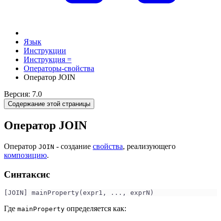
Язык
Инструкции
Инструкция =
Операторы-свойства
Оператор JOIN
Версия: 7.0
Содержание этой страницы
Оператор JOIN
Оператор
- создание
свойства
, реализующего
JOIN
композицию
.
Синтаксис
[JOIN] mainProperty(expr1, ..., exprN)
Где
определяется как:
mainProperty