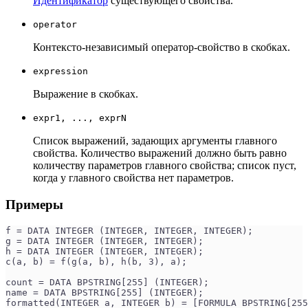
Идентификатор
существующего свойства.
operator
Контексто-независимый оператор-свойство в скобках.
expression
Выражение в скобках.
expr1, ..., exprN
Список выражений, задающих аргументы главного
свойства. Количество выражений должно быть равно
количеству параметров главного свойства; список пуст,
когда у главного свойства нет параметров.
Примеры
f = DATA INTEGER (INTEGER, INTEGER, INTEGER);
g = DATA INTEGER (INTEGER, INTEGER);
h = DATA INTEGER (INTEGER, INTEGER);
c(a, b) = f(g(a, b), h(b, 3), a);
count = DATA BPSTRING[255] (INTEGER);
name = DATA BPSTRING[255] (INTEGER);
formatted(INTEGER a, INTEGER b) = [FORMULA BPSTRING[255