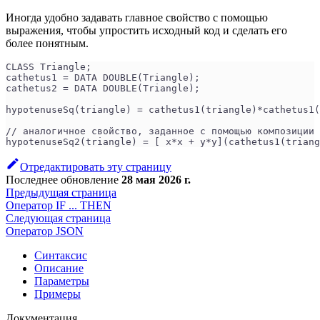
Иногда удобно задавать главное свойство с помощью
выражения, чтобы упростить исходный код и сделать его
более понятным.
CLASS Triangle;
cathetus1 = DATA DOUBLE(Triangle);
cathetus2 = DATA DOUBLE(Triangle);
hypotenuseSq(triangle) = cathetus1(triangle)*cathetus1
// аналогичное свойство, заданное с помощью композиции
hypotenuseSq2(triangle) = [ x*x + y*y](cathetus1(triang
Отредактировать эту страницу
Последнее обновление
28 мая 2026 г.
Предыдущая страница
Оператор IF ... THEN
Следующая страница
Оператор JSON
Синтаксис
Описание
Параметры
Примеры
Документация