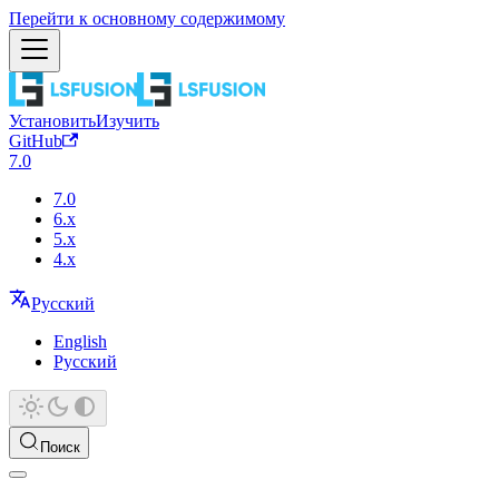
Перейти к основному содержимому
Установить
Изучить
GitHub
7.0
7.0
6.x
5.x
4.x
Русский
English
Русский
Поиск