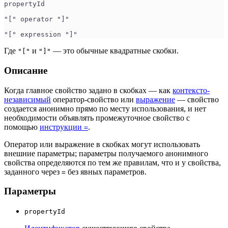
propertyId
"[" operator "]"
"[" expression "]"
Где
и
— это обычные квадратные скобки.
"["
"]"
Описание
Когда главное свойство задано в скобках — как
контексто-
независимый
оператор-свойство или
выражение
— свойство
создается анонимно прямо по месту использования, и нет
необходимости объявлять промежуточное свойство с
помощью
инструкции
.
=
Оператор или выражение в скобках могут использовать
внешние параметры; параметры получаемого анонимного
свойства определяются по тем же правилам, что и у свойства,
заданного через
без явных параметров.
=
Параметры
propertyId