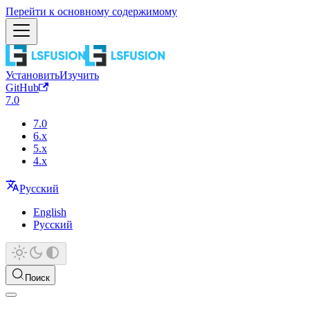
Перейти к основному содержимому
Установить
Изучить
GitHub
7.0
7.0
6.x
5.x
4.x
Русский
English
Русский
Поиск