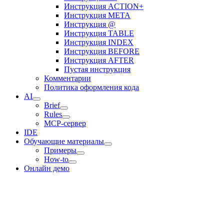
Инструкция ACTION+
Инструкция META
Инструкция @
Инструкция TABLE
Инструкция INDEX
Инструкция BEFORE
Инструкция AFTER
Пустая инструкция
Комментарии
Политика оформления кода
AI
Brief
Rules
MCP-сервер
IDE
Обучающие материалы
Примеры
How-to
Онлайн демо