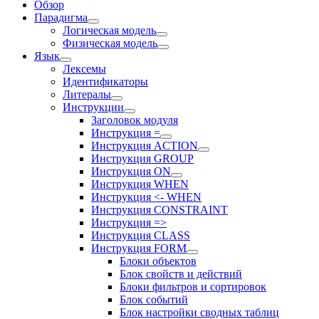
Обзор
Парадигма
Логическая модель
Физическая модель
Язык
Лексемы
Идентификаторы
Литералы
Инструкции
Заголовок модуля
Инструкция =
Инструкция ACTION
Инструкция GROUP
Инструкция ON
Инструкция WHEN
Инструкция <- WHEN
Инструкция CONSTRAINT
Инструкция =>
Инструкция CLASS
Инструкция FORM
Блоки объектов
Блок свойств и действий
Блоки фильтров и сортировок
Блок событий
Блок настройки сводных таблиц