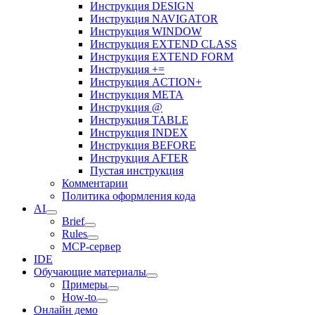
Инструкция DESIGN
Инструкция NAVIGATOR
Инструкция WINDOW
Инструкция EXTEND CLASS
Инструкция EXTEND FORM
Инструкция +=
Инструкция ACTION+
Инструкция META
Инструкция @
Инструкция TABLE
Инструкция INDEX
Инструкция BEFORE
Инструкция AFTER
Пустая инструкция
Комментарии
Политика оформления кода
AI
Brief
Rules
MCP-сервер
IDE
Обучающие материалы
Примеры
How-to
Онлайн демо