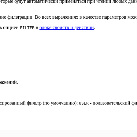
торые будут автоматически применяться при чтении любых данн
овие фильтрации. Во всех выражениях в качестве параметров мо
ть опцией
в
блоке свойств и действий
.
FILTER
ражений.
сированный фильтр (по умолчанию);
- пользовательский фи
USER