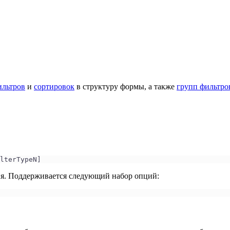
ильтров
и
сортировок
в структуру формы, а также
групп фильтро
lterTypeN]
ия. Поддерживается следующий набор опций: