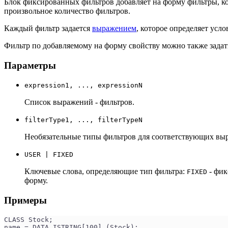
Блок фиксированных фильтров добавляет на форму фильтры, ко
произвольное количество фильтров.
Каждый фильтр задается
выражением
, которое определяет усл
Фильтр по добавляемому на форму свойству можно также зада
Параметры
expression1, ..., expressionN
Список выражений - фильтров.
filterType1, ..., filterTypeN
Необязательные типы фильтров для соответствующих вы
USER | FIXED
Ключевые слова, определяющие тип фильтра:
- фик
FIXED
форму.
Примеры
CLASS Stock;
name = DATA ISTRING[100] (Stock);