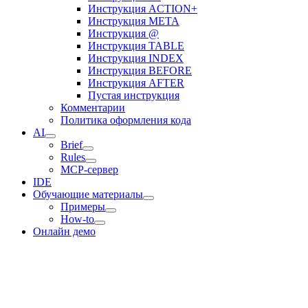
Инструкция ACTION+
Инструкция META
Инструкция @
Инструкция TABLE
Инструкция INDEX
Инструкция BEFORE
Инструкция AFTER
Пустая инструкция
Комментарии
Политика оформления кода
AI
Brief
Rules
MCP-сервер
IDE
Обучающие материалы
Примеры
How-to
Онлайн демо