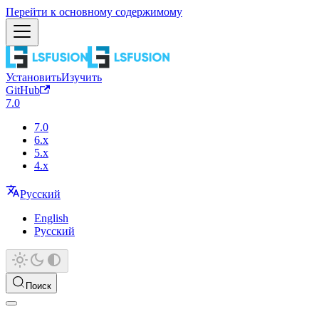
Перейти к основному содержимому
Установить
Изучить
GitHub
7.0
7.0
6.x
5.x
4.x
Русский
English
Русский
Поиск