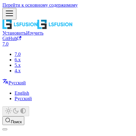
Перейти к основному содержимому
Установить
Изучить
GitHub
7.0
7.0
6.x
5.x
4.x
Русский
English
Русский
Поиск