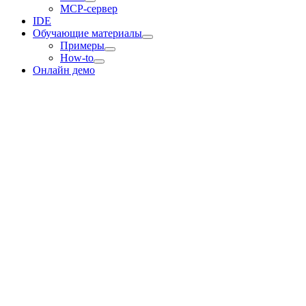
MCP-сервер
IDE
Обучающие материалы
Примеры
How-to
Онлайн демо