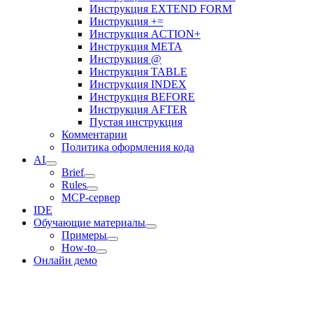
Инструкция EXTEND FORM
Инструкция +=
Инструкция ACTION+
Инструкция META
Инструкция @
Инструкция TABLE
Инструкция INDEX
Инструкция BEFORE
Инструкция AFTER
Пустая инструкция
Комментарии
Политика оформления кода
AI
Brief
Rules
MCP-сервер
IDE
Обучающие материалы
Примеры
How-to
Онлайн демо