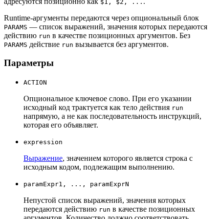
адресуются позиционно как
.
$1, $2, ...
Runtime-аргументы передаются через опциональный блок
— список выражений, значения которых передаются
PARAMS
действию
в качестве позиционных аргументов. Без
run
действие
вызывается без аргументов.
PARAMS
run
Параметры
ACTION
Опциональное ключевое слово. При его указании
исходный код трактуется как тело действия
run
напрямую, а не как последовательность инструкций,
которая его объявляет.
expression
Выражение
, значением которого является строка с
исходным кодом, подлежащим выполнению.
paramExpr1, ..., paramExprN
Непустой список выражений, значения которых
передаются действию
в качестве позиционных
run
аргументов. Количество должно соответствовать