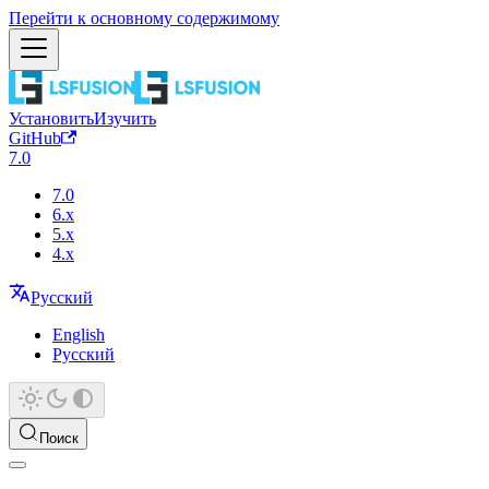
Перейти к основному содержимому
Установить
Изучить
GitHub
7.0
7.0
6.x
5.x
4.x
Русский
English
Русский
Поиск