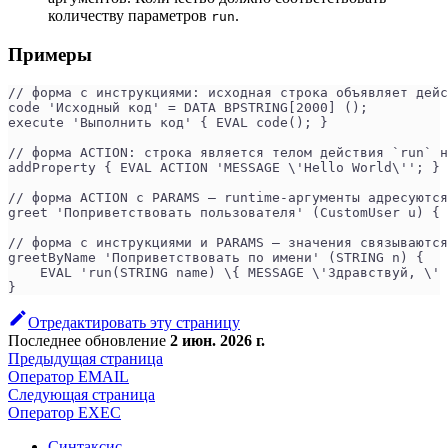
количеству параметров
.
run
Примеры
// форма с инструкциями: исходная строка объявляет дейс
code 'Исходный код' = DATA BPSTRING[2000] ();
execute 'Выполнить код' { EVAL code(); }
// форма ACTION: строка является телом действия `run` н
addProperty { EVAL ACTION 'MESSAGE \'Hello World\''; }
// форма ACTION с PARAMS — runtime-аргументы адресуются
greet 'Поприветствовать пользователя' (CustomUser u) { 
// форма с инструкциями и PARAMS — значения связываются
greetByName 'Поприветствовать по имени' (STRING n) {
    EVAL 'run(STRING name) \{ MESSAGE \'Здравствуй, \' 
}
Отредактировать эту страницу
Последнее обновление
2 июн. 2026 г.
Предыдущая страница
Оператор EMAIL
Следующая страница
Оператор EXEC
Синтаксис