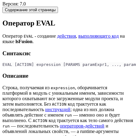
Версия: 7.0
Содержание этой страницы
Оператор EVAL
Оператор
- создание
действия
,
выполняющего код
на
EVAL
языке
lsFusion
.
Синтаксис
EVAL [ACTION] expression [PARAMS paramExpr1, ..., param
Описание
Строка, получаемая из
, оборачивается
expression
платформой в модуль с уникальным именем, зависимости
которого охватывают все загруженные модули проекта, и
затем выполняется. Без
код трактуется как
ACTION
последовательность
инструкций
; одна из них должна
объявлять действие с именем
— именно оно и будет
run
выполнено. С
код трактуется как тело самого действия
ACTION
— последовательность
операторов-действий
и
run
объявлений локальных свойств, — а runtime-аргументы