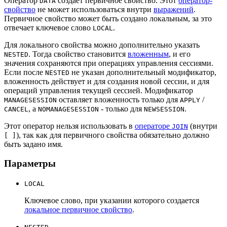
Оператор
создает первичное свойство. Этот
оператор-
DATA
свойство
не может использоваться внутри
выражений
.
Первичное свойство может быть создано локальным, за это
отвечает ключевое слово
.
LOCAL
Для локального свойства можно дополнительно указать
. Тогда свойство становится
вложенным
, и его
NESTED
значения сохраняются при операциях управления сессиями.
Если после
не указан дополнительный модификатор,
NESTED
вложенность действует и для создания новой сессии, и для
операций управления текущей сессией. Модификатор
оставляет вложенность только для
/
MANAGESESSION
APPLY
, а
- только для
.
CANCEL
NOMANAGESESSION
NEWSESSION
Этот оператор нельзя использовать в
операторе
(внутри
JOIN
), так как для первичного свойства обязательно должно
[ ]
быть задано имя.
Параметры
LOCAL
Ключевое слово, при указании которого создается
локальное первичное свойство
.