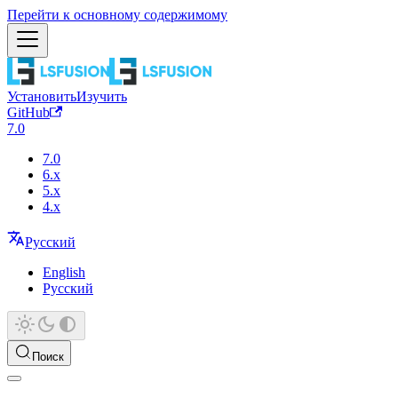
Перейти к основному содержимому
Установить
Изучить
GitHub
7.0
7.0
6.x
5.x
4.x
Русский
English
Русский
Поиск