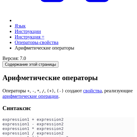
Язык
Инструкции
Инструкция =
Операторы-свойства
Арифметические операторы
Версия: 7.0
Содержание этой страницы
Арифметические операторы
Операторы
,
,
,
,
,
создают
свойства
, реализующие
+
-
*
/
(+)
(-)
арифметические операции
.
Синтаксис
expression1 + expression2
expression1 - expression2
expression1 * expression2
expression1 / expression2