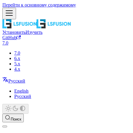
Перейти к основному содержимому
Установить
Изучить
GitHub
7.0
7.0
6.x
5.x
4.x
Русский
English
Русский
Поиск