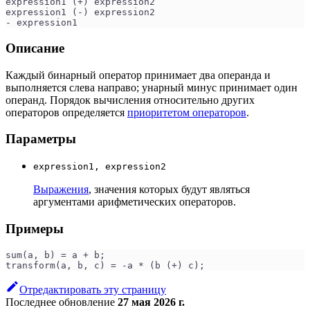
expression1 (+) expression2
expression1 (-) expression2
- expression1
Описание
Каждый бинарный оператор принимает два операнда и
выполняется слева направо; унарный минус принимает один
операнд. Порядок вычисления относительно других
операторов определяется
приоритетом операторов
.
Параметры
expression1, expression2
Выражения
, значения которых будут являться
аргументами арифметических операторов.
Примеры
sum(a, b) = a + b;
transform(a, b, c) = -a * (b (+) c);
Отредактировать эту страницу
Последнее обновление
27 мая 2026 г.