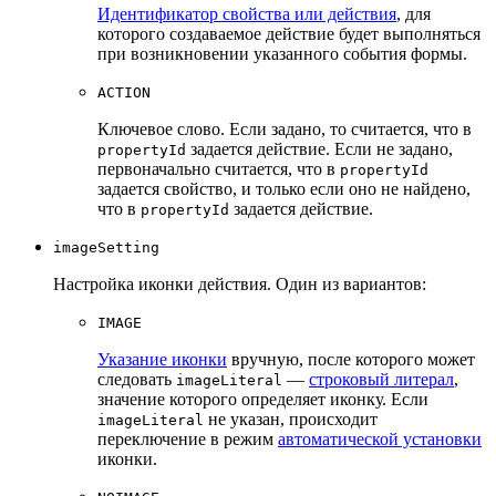
Идентификатор свойства или действия
, для
которого создаваемое действие будет выполняться
при возникновении указанного события формы.
ACTION
Ключевое слово. Если задано, то считается, что в
задается действие. Если не задано,
propertyId
первоначально считается, что в
propertyId
задается свойство, и только если оно не найдено,
что в
задается действие.
propertyId
imageSetting
Настройка иконки действия. Один из вариантов:
IMAGE
Указание иконки
вручную, после которого может
следовать
—
строковый литерал
,
imageLiteral
значение которого определяет иконку. Если
не указан, происходит
imageLiteral
переключение в режим
автоматической установки
иконки.