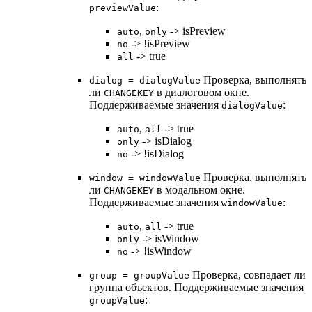
:
previewValue
,
-> isPreview
auto
only
-> !isPreview
no
-> true
all
Проверка, выполнять
dialog = dialogValue
ли
в диалоговом окне.
CHANGEKEY
Поддерживаемые значения
:
dialogValue
,
-> true
auto
all
-> isDialog
only
-> !isDialog
no
Проверка, выполнять
window = windowValue
ли
в модальном окне.
CHANGEKEY
Поддерживаемые значения
:
windowValue
,
-> true
auto
all
-> isWindow
only
-> !isWindow
no
Проверка, совпадает ли
group = groupValue
группа объектов. Поддерживаемые значения
:
groupValue