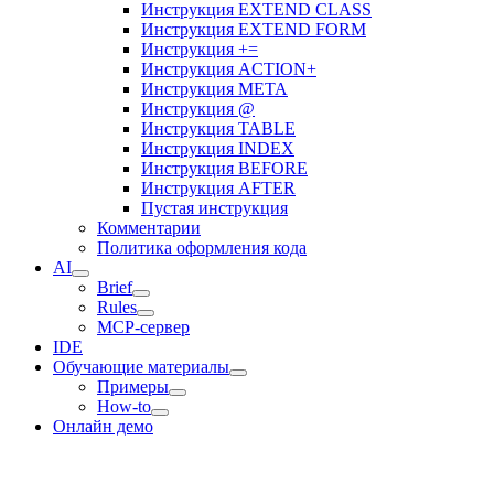
Инструкция EXTEND CLASS
Инструкция EXTEND FORM
Инструкция +=
Инструкция ACTION+
Инструкция META
Инструкция @
Инструкция TABLE
Инструкция INDEX
Инструкция BEFORE
Инструкция AFTER
Пустая инструкция
Комментарии
Политика оформления кода
AI
Brief
Rules
MCP-сервер
IDE
Обучающие материалы
Примеры
How-to
Онлайн демо