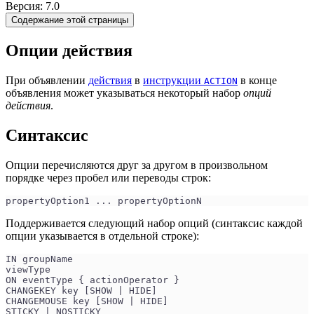
Версия: 7.0
Содержание этой страницы
Опции действия
При объявлении
действия
в
инструкции
в конце
ACTION
объявления может указываться некоторый набор
опций
действия
.
Синтаксис
Опции перечисляются друг за другом в произвольном
порядке через пробел или переводы строк:
propertyOption1 ... propertyOptionN
Поддерживается следующий набор опций (синтаксис каждой
опции указывается в отдельной строке):
IN groupName
viewType
ON eventType { actionOperator }
CHANGEKEY key [SHOW | HIDE]
CHANGEMOUSE key [SHOW | HIDE]
STICKY | NOSTICKY