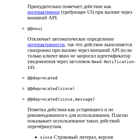
Принудительно помечает действие как
интерактивное
(требующее UI) при вызове через
внешний API.
@@noui
Отключает автоматическое определение
интерактивности
, так что действие выполняется
синхронно при вызове через внешний API (если
только клиент явно не запросил идентификатор
уведомления через заголовок
Need-Notification-
).
Id
@@deprecated
@@deprecated(since)
@@deprecated(since,message)
Пометка действия как устаревшего и не
рекомендованного для использования. Плагин
показывает использование таких действий
перечёркнутым.
Строковый литерал, версия
since