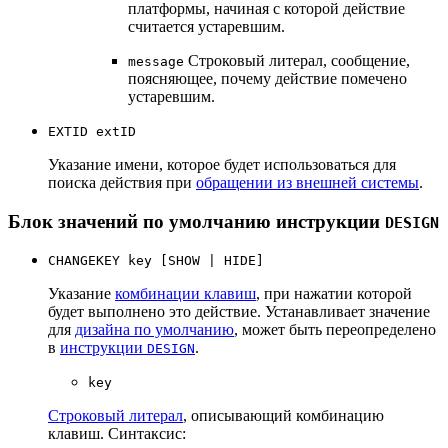
платформы, начиная с которой действие
считается устаревшим.
Строковый литерал, сообщение,
message
поясняющее, почему действие помечено
устаревшим.
EXTID extID
Указание имени, которое будет использоваться для
поиска действия при
обращении из внешней системы
.
Блок значений по умолчанию инструкции
DESIGN
CHANGEKEY key [SHOW | HIDE]
Указание
комбинации клавиш
, при нажатии которой
будет выполнено это действие. Устанавливает значение
для
дизайна по умолчанию
, может быть переопределено
в
инструкции
.
DESIGN
key
Строковый литерал
, описывающий комбинацию
клавиш. Синтаксис: