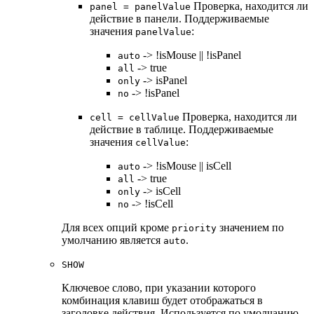
Проверка, находится ли
panel = panelValue
действие в панели. Поддерживаемые
значения
:
panelValue
-> !isMouse || !isPanel
auto
-> true
all
-> isPanel
only
-> !isPanel
no
Проверка, находится ли
cell = cellValue
действие в таблице. Поддерживаемые
значения
:
cellValue
-> !isMouse || isCell
auto
-> true
all
-> isCell
only
-> !isCell
no
Для всех опций кроме
значением по
priority
умолчанию является
.
auto
SHOW
Ключевое слово, при указании которого
комбинация клавиш будет отображаться в
заголовке действия. Используется по умолчанию.