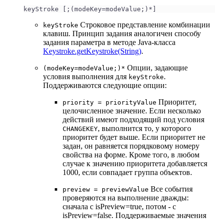
keyStroke [;(modeKey=modeValue;)*]
Строковое представление комбинации
keyStroke
клавиш. Принцип задания аналогичен способу
задания параметра в методе Java-класса
Keystroke.getKeystroke(String)
.
Опции, задающие
(modeKey=modeValue;)*
условия выполнения для
.
keyStroke
Поддерживаются следующие опции:
Приоритет,
priority = priorityValue
целочисленное значение. Если несколько
действий имеют подходящий под условия
, выполнится то, у которого
CHANGEKEY
приоритет будет выше. Если приоритет не
задан, он равняется порядковому номеру
свойства на форме. Кроме того, в любом
случае к значению приоритета добавляется
1000, если совпадает группа объектов.
Все события
preview = previewValue
проверяются на выполнение дважды:
сначала с isPreview=true, потом - с
isPreview=false. Поддерживаемые значения