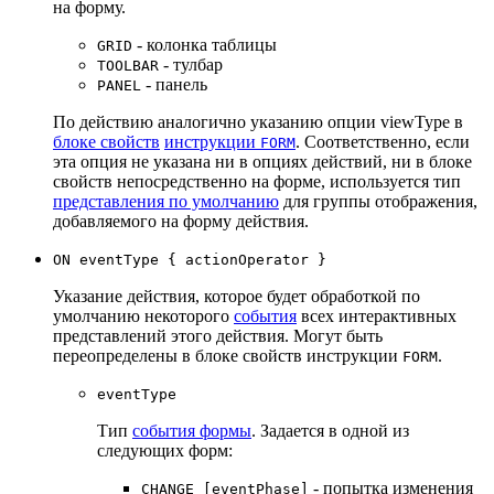
на форму.
- колонка таблицы
GRID
- тулбар
TOOLBAR
- панель
PANEL
По действию аналогично указанию опции viewType в
блоке свойств
инструкции
. Соответственно, если
FORM
эта опция не указана ни в опциях действий, ни в блоке
свойств непосредственно на форме, используется тип
представления по умолчанию
для группы отображения,
добавляемого на форму действия.
ON eventType { actionOperator }
Указание действия, которое будет обработкой по
умолчанию некоторого
события
всех интерактивных
представлений этого действия. Могут быть
переопределены в блоке свойств инструкции
.
FORM
eventType
Тип
события формы
. Задается в одной из
следующих форм:
- попытка изменения
CHANGE [eventPhase]