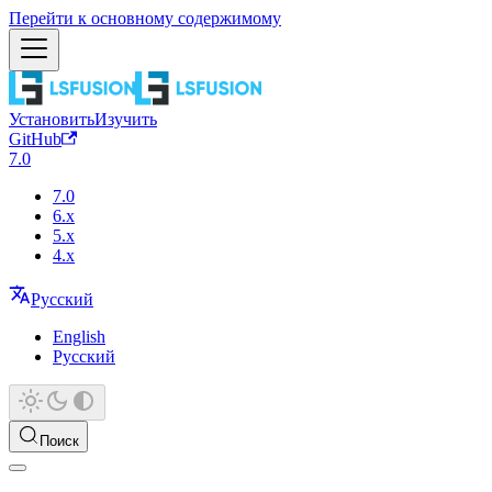
Перейти к основному содержимому
Установить
Изучить
GitHub
7.0
7.0
6.x
5.x
4.x
Русский
English
Русский
Поиск