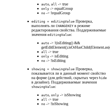
,
-> true
auto
all
-> equalGroup
only
-> !equalGroup
no
Проверка,
editing = editingValue
выполнять ли
в режиме
CHANGEKEY
редактирования свойства. Поддерживаемые
значения
:
editingValue
-> !(isEditing() &&
auto
getEditElement().isOrHasChild(Element.as(e
-> true
all
-> isEditing
only
-> !isEditing
no
Проверка,
showing = showingValue
показывается ли в данный момент свойство
на форме (для действий, скрытых через
hide
в дизайне). Поддерживаемые значения
:
showingValue
,
-> isShowing
auto
only
-> true
all
-> !isShowing
no