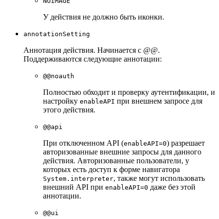
NOIMAGE
У действия не должно быть иконки.
annotationSetting
Аннотация действия. Начинается с @@.
Поддерживаются следующие аннотации:
@@noauth
Полностью обходит и проверку аутентификации, и
настройку
при внешнем запросе для
enableAPI
этого действия.
@@api
При отключенном API (
) разрешает
enableAPI=0
авторизованные внешние запросы для данного
действия. Авторизованные пользователи, у
которых есть доступ к форме навигатора
, также могут использовать
System.interpreter
внешний API при
даже без этой
enableAPI=0
аннотации.
@@ui