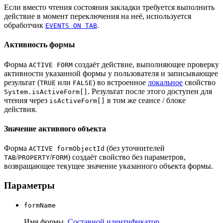
Если вместо чтения состояния закладки требуется выполнить
действие в момент переключения на неё, используется
обработчик
.
EVENTS ON TAB
Активность формы
Форма
создаёт действие, выполняющее проверку
ACTIVE FORM
активности указанной формы у пользователя и записывающее
результат (
или
) во встроенное
локальное
свойство
TRUE
FALSE
. Результат после этого доступен для
System.isActiveForm[]
чтения через
в том же сеансе / блоке
isActiveForm[]
действия.
Значение активного объекта
Форма
(без уточнителей
ACTIVE formObjectId
/
/
) создаёт свойство без параметров,
TAB
PROPERTY
FORM
возвращающее текущее значение указанного объекта формы.
Параметры
formName
Имя формы.
Составной идентификатор
.