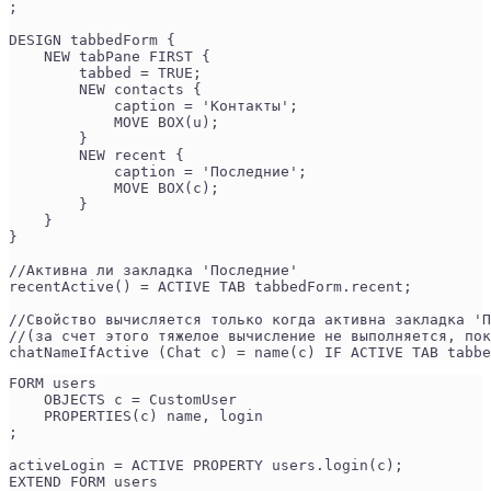
;
DESIGN tabbedForm {
    NEW tabPane FIRST {
        tabbed = TRUE;
        NEW contacts {
            caption = 'Контакты';
            MOVE BOX(u);
        }
        NEW recent {
            caption = 'Последние';
            MOVE BOX(c);
        }
    }
}
//Активна ли закладка 'Последние'
recentActive() = ACTIVE TAB tabbedForm.recent;
//Свойство вычисляется только когда активна закладка 'П
//(за счет этого тяжелое вычисление не выполняется, пок
chatNameIfActive (Chat c) = name(c) IF ACTIVE TAB tabbe
FORM users
    OBJECTS c = CustomUser
    PROPERTIES(c) name, login
;
activeLogin = ACTIVE PROPERTY users.login(c);
EXTEND FORM users