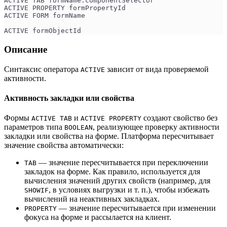
ACTIVE TAB formName.componentSelector
ACTIVE PROPERTY formPropertyId
ACTIVE FORM formName
ACTIVE formObjectId
Описание
Синтаксис оператора
зависит от вида проверяемой
ACTIVE
активности.
Активность закладки или свойства
Формы
и
создают свойство без
ACTIVE TAB
ACTIVE PROPERTY
параметров типа
, реализующее проверку активности
BOOLEAN
закладки или свойства на форме. Платформа пересчитывает
значение свойства автоматически:
— значение пересчитывается при переключении
TAB
закладок на форме. Как правило, используется для
вычисления значений других свойств (например, для
, в условиях выгрузки и т. п.), чтобы избежать
SHOWIF
вычислений на неактивных закладках.
— значение пересчитывается при изменении
PROPERTY
фокуса на форме и рассылается на клиент.