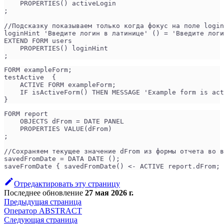
    PROPERTIES() activeLogin
;
//Подсказку показываем только когда фокус на поле login
loginHint 'Введите логин в латинице' () = 'Введите логи
EXTEND FORM users
    PROPERTIES() loginHint
;
FORM exampleForm;
testActive  {
    ACTIVE FORM exampleForm;
    IF isActiveForm() THEN MESSAGE 'Example form is act
}
FORM report
    OBJECTS dFrom = DATE PANEL
    PROPERTIES VALUE(dFrom)
;
//Сохраняем текущее значение dFrom из формы отчета во в
savedFromDate = DATA DATE ();
saveFromDate { savedFromDate() <- ACTIVE report.dFrom; 
Отредактировать эту страницу
Последнее обновление
27 мая 2026 г.
Предыдущая страница
Оператор ABSTRACT
Следующая страница