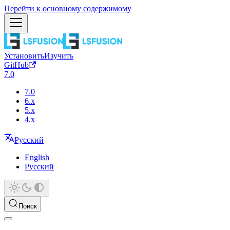
Перейти к основному содержимому
Установить
Изучить
GitHub
7.0
7.0
6.x
5.x
4.x
Русский
English
Русский
Поиск