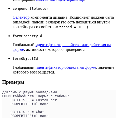
componentSelector
Селектор
компонента дизайна. Компонент должен быть
закладкой панели вкладок (то есть находиться внутри
контейнера со свойством
).
tabbed = TRUE
formPropertyId
Глобальный
идентификатор свойства или действия на
форме
, активность которого проверяется.
formObjectId
Глобальный
идентификатор объекта на форме
, значение
которого возвращается.
Примеры
//Форма с двумя закладками
FORM tabbedForm 'Форма с табами'
    OBJECTS u = CustomUser
    PROPERTIES(u) name
    OBJECTS c = Chat
    PROPERTIES(c) name