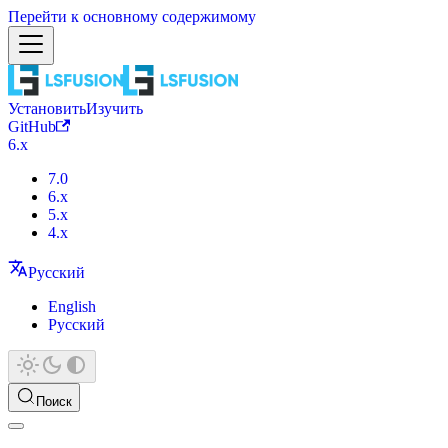
Перейти к основному содержимому
Установить
Изучить
GitHub
6.x
7.0
6.x
5.x
4.x
Русский
English
Русский
Поиск