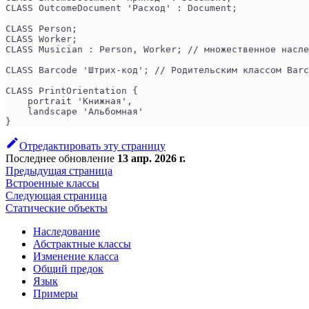
CLASS OutcomeDocument 'Расход' : Document;
CLASS Person;
CLASS Worker;
CLASS Musician : Person, Worker; // множественное насле
CLASS Barcode 'Штрих-код'; // Родительским классом Barc
CLASS PrintOrientation {
    portrait 'Книжная',
    landscape 'Альбомная'
}
Отредактировать эту страницу
Последнее обновление
13 апр. 2026 г.
Предыдущая страница
Встроенные классы
Следующая страница
Статические объекты
Наследование
Абстрактные классы
Изменение класса
Общий предок
Язык
Примеры