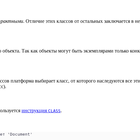
трактными
. Отличие этих классов от остальных заключается в н
объекта. Так как объекты могут быть экземплярами только конкр
ссов платформа выбирает класс, от которого наследуются все эт
с).
пользуется
инструкция
.
CLASS
ет 'Document'