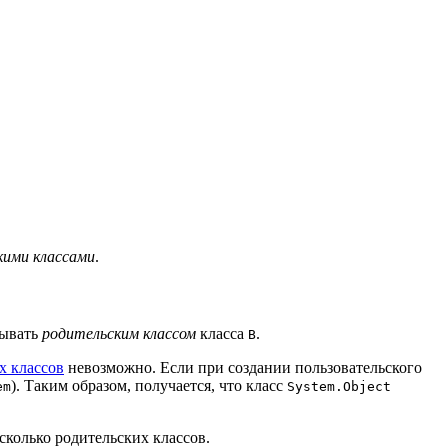
кими классами
.
зывать
родительским классом
класса
.
B
х классов
невозможно. Если при создании пользовательского
). Таким образом, получается, что класс
em
System.Object
сколько родительских классов.