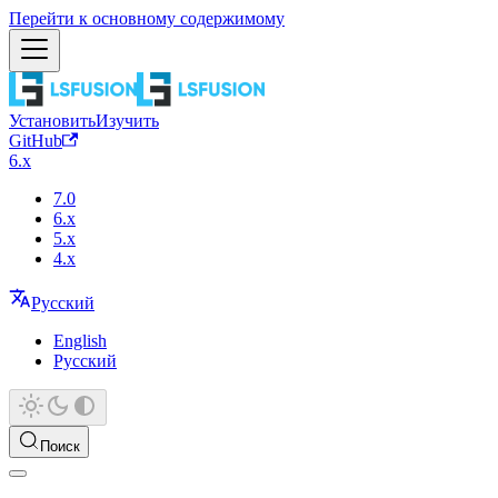
Перейти к основному содержимому
Установить
Изучить
GitHub
6.x
7.0
6.x
5.x
4.x
Русский
English
Русский
Поиск