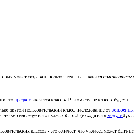
которых может создавать пользователь, называются
пользовательс
что его
предком
является класс
. В этом случае класс
будем на
A
A
лько другой пользовательский класс, наследование от
встроенны
сс неявно наследуется от класса
(находится в
модуле
Object
Syst
вательских классов - это означает, что у класса может быть не