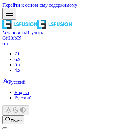
Перейти к основному содержимому
Установить
Изучить
GitHub
6.x
7.0
6.x
5.x
4.x
Русский
English
Русский
Поиск