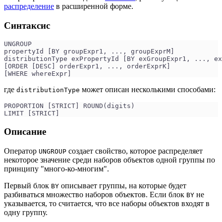
распределение
в расширенной форме.
Синтаксис
UNGROUP 
propertyId [BY groupExpr1, ..., groupExprM] 
distributionType exPropertyId [BY exGroupExpr1, ..., ex
[ORDER [DESC] orderExpr1, ..., orderExprK]
[WHERE whereExpr]
где
может описан несколькими способами:
distributionType
PROPORTION [STRICT] ROUND(digits)
LIMIT [STRICT]
Описание
Оператор
создает свойство, которое распределяет
UNGROUP
некоторое значение среди наборов объектов одной группы по
принципу "много-ко-многим".
Первый блок
описывает группы, на которые будет
BY
разбиваться множество наборов объектов. Если блок
не
BY
указывается, то считается, что все наборы объектов входят в
одну группу.