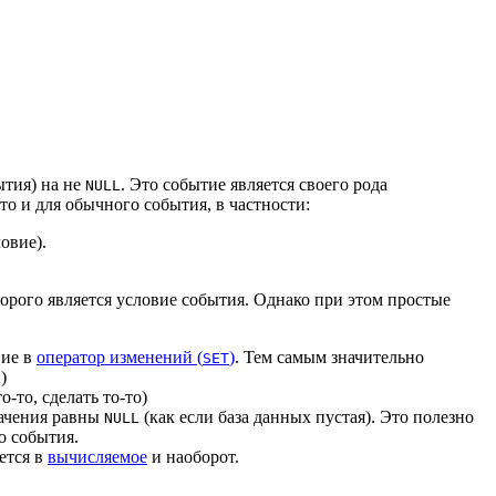
тия) на не
. Это событие является своего рода
NULL
то и для обычного события, в частности:
овие).
торого является условие события. Однако при этом простые
вие в
оператор изменений (
)
. Тем самым значительно
SET
)
-то, сделать то-то)
начения равны
(как если база данных пустая). Это полезно
NULL
о события.
ется в
вычисляемое
и наоборот.