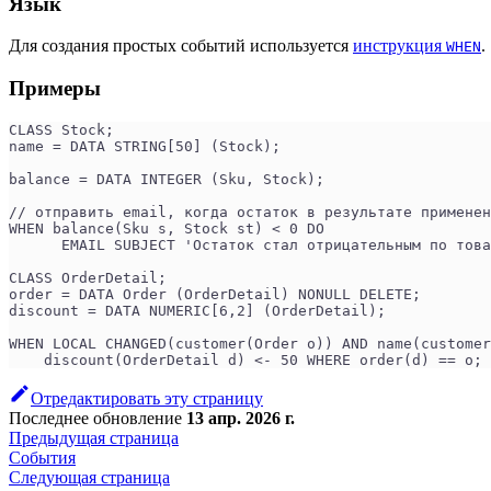
Язык
Для создания простых событий используется
инструкция
.
WHEN
Примеры
CLASS Stock;
name = DATA STRING[50] (Stock);
balance = DATA INTEGER (Sku, Stock);
// отправить email, когда остаток в результате применен
WHEN balance(Sku s, Stock st) < 0 DO
      EMAIL SUBJECT 'Остаток стал отрицательным по това
CLASS OrderDetail;
order = DATA Order (OrderDetail) NONULL DELETE;
discount = DATA NUMERIC[6,2] (OrderDetail);
WHEN LOCAL CHANGED(customer(Order o)) AND name(customer
    discount(OrderDetail d) <- 50 WHERE order(d) == o;
Отредактировать эту страницу
Последнее обновление
13 апр. 2026 г.
Предыдущая страница
События
Следующая страница