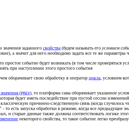
и значения заданного
свойства
(будем называть его
условием
собы
е), а значит для него необходимо задать все те же параметры ч
о простое событие будет возникать (в том числе проверяться усл
лнять при наступлении этого простого события
чем оборачивает свою обработку в оператор
цикла
, условием ко
значения (
)
, то платформа сама оборачивает указанное усло
PREV
которая будет иметь последействие при пустой сессии изменений
классическую причинно-следственную связь (когда случилось что
 - то есть запуска обработки в режиме, когда все предыдущие з
ных, и старые данные также должны соответствовать логике этог
зменение
некоторого свойства, то такое событие легко преобразу