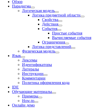
Обзор
Парадигма
Логическая модель
Логика предметной области
Свойства
Действия
События
Простые события
Вычисляемые события
Ограничения
Логика представлений
Физическая модель
Язык
Лексемы
Идентификаторы
Литералы
Инструкции
Комментарии
Политика оформления кода
IDE
Обучающие материалы
Примеры
How-to
Онлайн демо