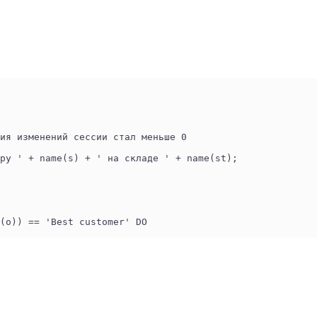
ия изменений сессии стал меньше 0
ру ' + name(s) + ' на складе ' + name(st);
(o)) == 'Best customer' DO