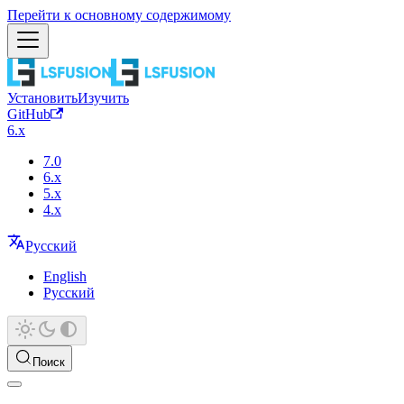
Перейти к основному содержимому
Установить
Изучить
GitHub
6.x
7.0
6.x
5.x
4.x
Русский
English
Русский
Поиск