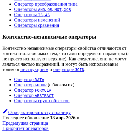
Оператор преобразования типа
Операторы
,
,
,
AND
OR
NOT
XOR
Операторы
,
IS
AS
Операторы изменений
Операторы сравнения
Контекстно-независимые операторы
Контекстно-независимые операторы-свойства отличаются от
контекстно-зависимых тем, что сами определяют параметры (а
не просто используют верхние). Как следствие, они не могут
являться частью выражений, и могут быть использованы
только в
инструкции
и
операторе
:
=
JOIN
Оператор
DATA
Оператор
(с блоком
)
GROUP
BY
Оператор
FORMULA
Оператор
ABSTRACT
Операторы групп объектов
Отредактировать эту страницу
Последнее обновление
13 апр. 2026 г.
Предыдущая страница
Приоритет операторов