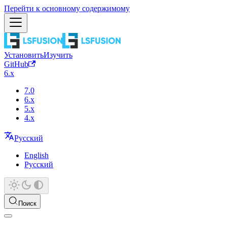
Перейти к основному содержимому
Установить
Изучить
GitHub
6.x
7.0
6.x
5.x
4.x
Русский
English
Русский
Поиск