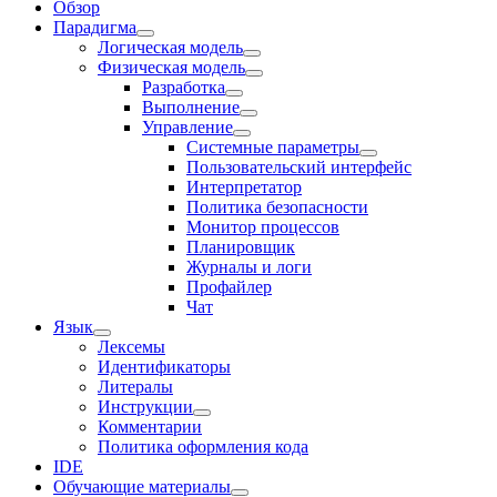
Обзор
Парадигма
Логическая модель
Физическая модель
Разработка
Выполнение
Управление
Системные параметры
Пользовательский интерфейс
Интерпретатор
Политика безопасности
Монитор процессов
Планировщик
Журналы и логи
Профайлер
Чат
Язык
Лексемы
Идентификаторы
Литералы
Инструкции
Комментарии
Политика оформления кода
IDE
Обучающие материалы