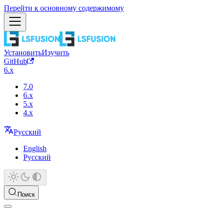
Перейти к основному содержимому
Установить
Изучить
GitHub
6.x
7.0
6.x
5.x
4.x
Русский
English
Русский
Поиск