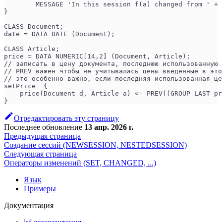
        MESSAGE 'In this session f(a) changed from ' + 
}
CLASS Document;
date = DATA DATE (Document);
CLASS Article;
price = DATA NUMERIC[14,2] (Document, Article);
// записать в цену документа, последнюю использованную 
// PREV важен чтобы не учитывалась цены введенные в это
// это особенно важно, если последняя использованная це
setPrice  {
    price(Document d, Article a) <- PREV((GROUP LAST pr
}
Отредактировать эту страницу
Последнее обновление
13 апр. 2026 г.
Предыдущая страница
Создание сессий (NEWSESSION, NESTEDSESSION)
Следующая страница
Операторы изменений (SET, CHANGED, ...)
Язык
Примеры
Документация