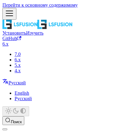
Перейти к основному содержимому
Установить
Изучить
GitHub
6.x
7.0
6.x
5.x
4.x
Русский
English
Русский
Поиск