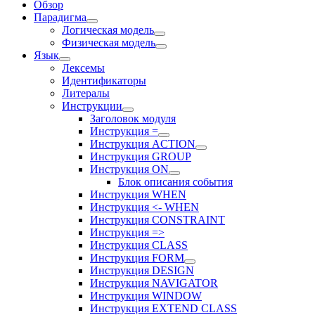
Обзор
Парадигма
Логическая модель
Физическая модель
Язык
Лексемы
Идентификаторы
Литералы
Инструкции
Заголовок модуля
Инструкция =
Инструкция ACTION
Инструкция GROUP
Инструкция ON
Блок описания события
Инструкция WHEN
Инструкция <- WHEN
Инструкция CONSTRAINT
Инструкция =>
Инструкция CLASS
Инструкция FORM
Инструкция DESIGN
Инструкция NAVIGATOR
Инструкция WINDOW
Инструкция EXTEND CLASS