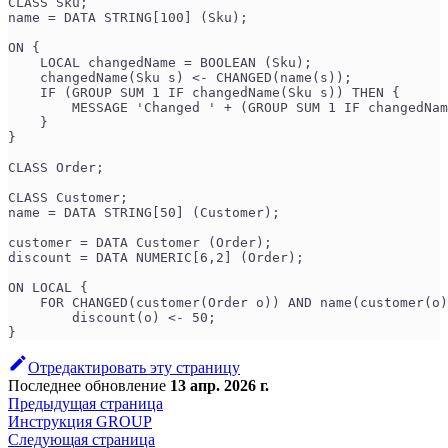
CLASS Sku;
name = DATA STRING[100] (Sku);
ON {
    LOCAL changedName = BOOLEAN (Sku);
    changedName(Sku s) <- CHANGED(name(s));
    IF (GROUP SUM 1 IF changedName(Sku s)) THEN {
        MESSAGE 'Changed ' + (GROUP SUM 1 IF changedNam
    }
}
CLASS Order;
CLASS Customer;
name = DATA STRING[50] (Customer);
customer = DATA Customer (Order);
discount = DATA NUMERIC[6,2] (Order);
ON LOCAL {
    FOR CHANGED(customer(Order o)) AND name(customer(o)
        discount(o) <- 50;
}
Отредактировать эту страницу
Последнее обновление
13 апр. 2026 г.
Предыдущая страница
Инструкция GROUP
Следующая страница