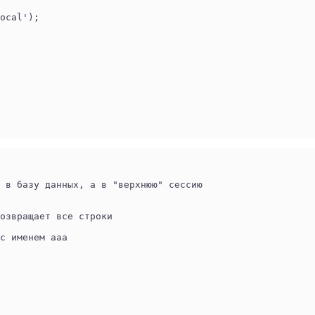
ocal'); 
 в базу данных, а в "верхнюю" сессию
возвращает все строки
с именем aaa