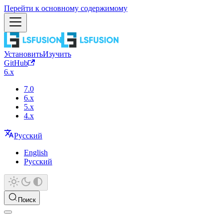
Перейти к основному содержимому
Установить
Изучить
GitHub
6.x
7.0
6.x
5.x
4.x
Русский
English
Русский
Поиск