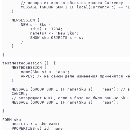
        // возвратит кол-во объектов класса Currency
        MESSAGE (GROUP SUM 1 IF local(Currency c) == 'L
    }
    NEWSESSION {
        NEW s = Sku {
            id(s) <- 1234;
            name(s) <- 'New Sku';
            SHOW sku OBJECTS s = s;
        }
    }
}
testNestedSession ()  {
    NESTEDSESSION {
        name(Sku s) <- 'aaa';
        APPLY; // на самом деле изменения применятся не
    }
    MESSAGE (GROUP SUM 1 IF name(Sku s) == 'aaa'); // 
    CANCEL;
    // возвращает NULL, если в базе не было раньше Sku 
    MESSAGE (GROUP SUM 1 IF name(Sku s) == 'aaa'); 
}
FORM sku
    OBJECTS s = Sku PANEL
    PROPERTIES(s) id, name