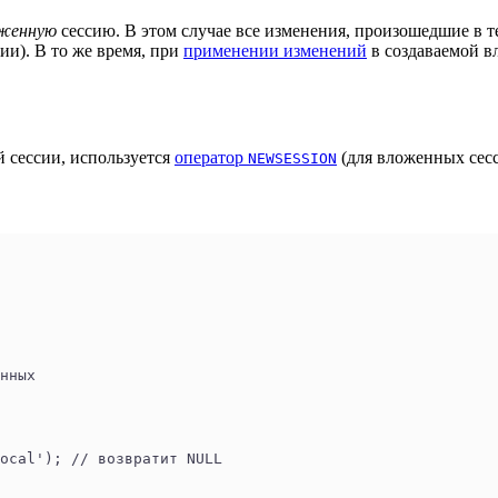
женную
сессию. В этом случае все изменения, произошедшие в 
ии). В то же время, при
применении изменений
в создаваемой в
й сессии, используется
оператор
(для вложенных сес
NEWSESSION
нных
ocal'); // возвратит NULL