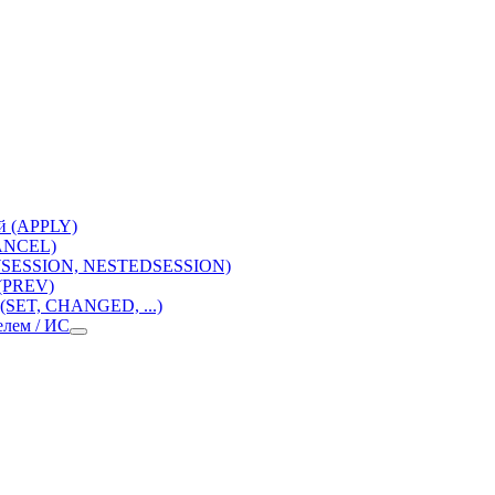
й (APPLY)
CANCEL)
EWSESSION, NESTEDSESSION)
 (PREV)
(SET, CHANGED, ...)
елем / ИС