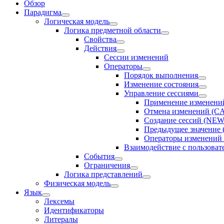
Обзор
Парадигма
Логическая модель
Логика предметной области
Свойства
Действия
Сессии изменений
Оператоpы
Порядок выполнения
Изменение состояния
Управление сессиями
Применение изменени
Отмена изменений (
Создание сессий (N
Предыдущее значение
Операторы изменений 
Взаимодействие с пользоват
События
Ограничения
Логика представлений
Физическая модель
Язык
Лексемы
Идентификаторы
Литералы