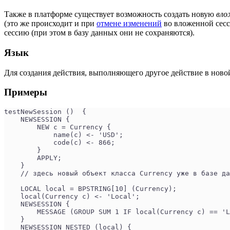
Также в платформе существует возможность создать новую
вло
(это же происходит и при
отмене изменений
во вложенной сесс
сессию (при этом в базу данных они не сохраняются).
Язык
Для создания действия, выполняющего другое действие в ново
Примеры
testNewSession ()  {
    NEWSESSION {
        NEW c = Currency {
            name(c) <- 'USD';
            code(c) <- 866;
        }
        APPLY;
    }
    // здесь новый объект класса Currency уже в базе да
    LOCAL local = BPSTRING[10] (Currency);
    local(Currency c) <- 'Local';
    NEWSESSION {
        MESSAGE (GROUP SUM 1 IF local(Currency c) == 'L
    }
    NEWSESSION NESTED (local) {